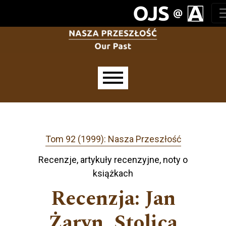
Przejdź do głównego menu
Przejdź do sekcji głównej
Przejdź do stopki
Main menu
Tom 92 (1999): Nasza Przeszłość
Recenzje, artykuły recenzyjne, noty o
książkach
Recenzja: Jan
Żaryn, Stolica