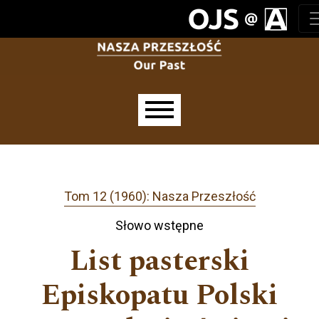
Przejdź do głównego menu
Przejdź do sekcji głównej
Przejdź do stopki
Main menu
Tom 12 (1960): Nasza Przeszłość
Słowo wstępne
List pasterski
Episkopatu Polski