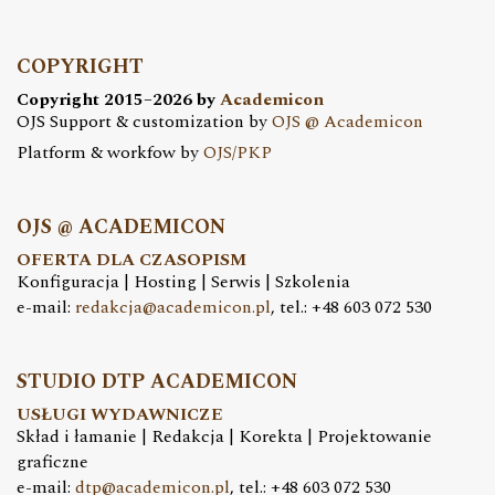
COPYRIGHT
Copyright 2015–2026 by
Academicon
OJS Support & customization by
OJS @ Academicon
Platform & workfow by
OJS/PKP
OJS @ ACADEMICON
OFERTA DLA CZASOPISM
Konfiguracja | Hosting | Serwis | Szkolenia
e-mail:
redakcja@academicon.pl
, tel.: +48 603 072 530
STUDIO DTP ACADEMICON
USŁUGI WYDAWNICZE
Skład i łamanie | Redakcja | Korekta | Projektowanie
graficzne
e-mail:
dtp@academicon.pl
, tel.: +48 603 072 530