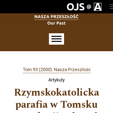
Przejdź do głównego menu
Przejdź do sekcji głównej
Przejdź do stopki
Main menu
Tom 93 (2000): Nasza Przeszłość
Artykuły
Rzymskokatolicka
parafia w Tomsku