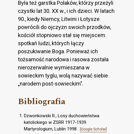
Była też garstka Polaków, którzy przeżyli
czystki lat 30. XX w., i ich dzieci. W latach
90., kiedy Niemcy, Litwini i Łotysze
powrócili do ojczyzn swoich przodków,
kościół stopniowo stał się miejscem
spotkań ludzi, których łączy
poszukiwanie Boga. Ponieważ ich
tożsamość narodowa i rasowa została
nierozerwalnie wymieszana w
sowieckim tyglu, wolą nazywać siebie
„narodem post-sowieckim”.
Bibliografia
Dzwonkowski R., Losy duchowieństwa
katolickiego w ZSRR 1917-1939.
Martyrologium, Lublin 1998 .
[Google Scholar]