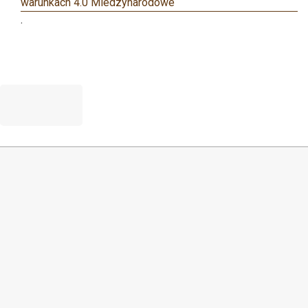
warunkach 4.0 Miedzynarodowe
.