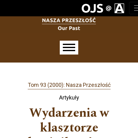
Przejdź do głównego menu
Przejdź do sekcji głównej
Przejdź do stopki
Main menu
Tom 93 (2000): Nasza Przeszłość
Artykuły
Wydarzenia w
klasztorze