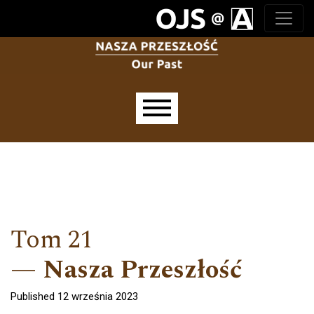
Przejdź do głównego menu
Przejdź do sekcji głównej
Przejdź do stopki
Main menu
Tom 21
Nasza Przeszłość
Published 12 września 2023