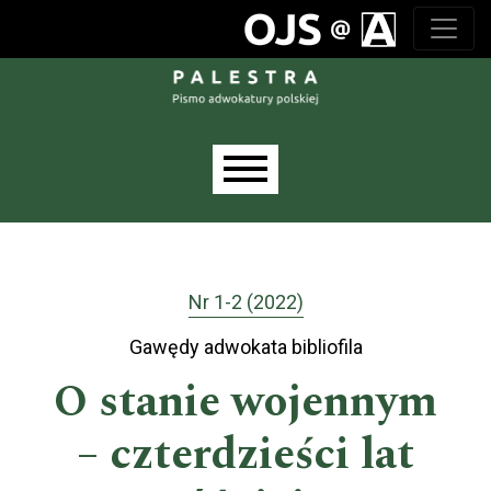
Przejdź do głównego menu
Przejdź do sekcji głównej
Przejdź do stopki
Main menu
Nr 1-2 (2022)
Gawędy adwokata bibliofila
O stanie wojennym
– czterdzieści lat