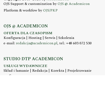
OJS Support & customization by
OJS @ Academicon
Platform & workfow by
OJS/PKP
OJS @ ACADEMICON
OFERTA DLA CZASOPISM
Konfiguracja | Hosting | Serwis | Szkolenia
e-mail:
redakcja@academicon.pl
, tel.: +48 603 072 530
STUDIO DTP ACADEMICON
USŁUGI WYDAWNICZE
Skład i łamanie | Redakcja | Korekta | Projektowanie
graficzne
e-mail:
dtp@academicon.pl
, tel.: +48 603 072 530