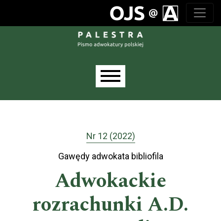
Przejdź do głównego menu
Przejdź do sekcji głównej
Przejdź do stopki
Main menu
Nr 12 (2022)
Gawędy adwokata bibliofila
Adwokackie
rozrachunki A.D.