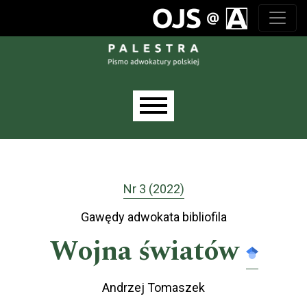
Przejdź do głównego menu
Przejdź do sekcji głównej
Przejdź do stopki
Main menu
Nr 3 (2022)
Gawędy adwokata bibliofila
Wojna światów
Andrzej Tomaszek