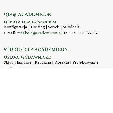
OJS @ ACADEMICON
OFERTA DLA CZASOPISM
Konfiguracja | Hosting | Serwis | Szkolenia
e-mail:
redakcja@academicon.pl
, tel.: +48 603 072 530
STUDIO DTP ACADEMICON
USŁUGI WYDAWNICZE
Skład i łamanie | Redakcja | Korekta | Projektowanie
graficzne
e-mail:
dtp@academicon.pl
, tel.: +48 603 072 530