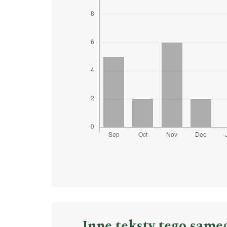
Inne teksty tego same