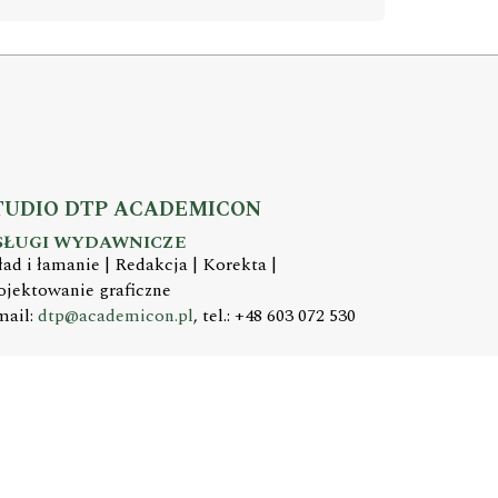
TUDIO DTP ACADEMICON
SŁUGI WYDAWNICZE
ład i łamanie | Redakcja | Korekta |
ojektowanie graficzne
mail:
dtp@academicon.pl
, tel.: +48 603 072 530