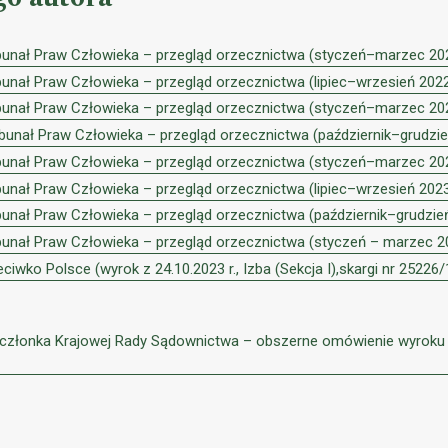
ybunał Praw Człowieka – przegląd orzecznictwa (styczeń–marzec 202
bunał Praw Człowieka – przegląd orzecznictwa (lipiec–wrzesień 2022 
bunał Praw Człowieka – przegląd orzecznictwa (styczeń–marzec 202
ybunał Praw Człowieka – przegląd orzecznictwa (październik–grudzień
bunał Praw Człowieka – przegląd orzecznictwa (styczeń–marzec 202
bunał Praw Człowieka – przegląd orzecznictwa (lipiec–wrzesień 2023 
bunał Praw Człowieka – przegląd orzecznictwa (październik–grudzień
bunał Praw Człowieka – przegląd orzecznictwa (styczeń – marzec 20
zeciwko Polsce (wyrok z 24.10.2023 r., Izba (Sekcja I),skargi nr 2522
członka Krajowej Rady Sądownictwa – obszerne omówienie wyroku E