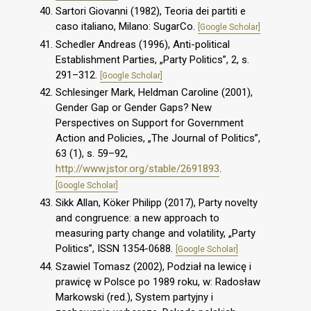
Sartori Giovanni (1982), Teoria dei partiti e
caso italiano, Milano: SugarCo.
[Google Scholar]
Schedler Andreas (1996), Anti-political
Establishment Parties, „Party Politics”, 2, s.
291–312.
[Google Scholar]
Schlesinger Mark, Heldman Caroline (2001),
Gender Gap or Gender Gaps? New
Perspectives on Support for Government
Action and Policies, „The Journal of Politics”,
63 (1), s. 59–92,
http://www.jstor.org/stable/2691893
.
[Google Scholar]
Sikk Allan, Köker Philipp (2017), Party novelty
and congruence: a new approach to
measuring party change and volatility, „Party
Politics”, ISSN 1354-0688.
[Google Scholar]
Szawiel Tomasz (2002), Podział na lewicę i
prawicę w Polsce po 1989 roku, w: Radosław
Markowski (red.), System partyjny i