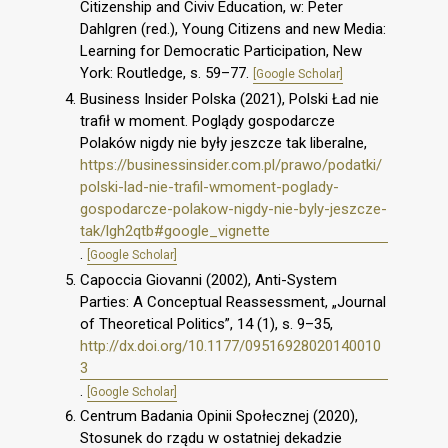
Citizenship and Civiv Education, w: Peter
Dahlgren (red.), Young Citizens and new Media:
Learning for Democratic Participation, New
York: Routledge, s. 59–77.
[Google Scholar]
Business Insider Polska (2021), Polski Ład nie
trafił w moment. Poglądy gospodarcze
Polaków nigdy nie były jeszcze tak liberalne,
https://businessinsider.com.pl/prawo/podatki/
polski-lad-nie-trafil-wmoment-poglady-
gospodarcze-polakow-nigdy-nie-byly-jeszcze-
tak/lgh2qtb#google_vignette
.
[Google Scholar]
Capoccia Giovanni (2002), Anti-System
Parties: A Conceptual Reassessment, „Journal
of Theoretical Politics”, 14 (1), s. 9–35,
http://dx.doi.org/10.1177/09516928020140010
3
.
[Google Scholar]
Centrum Badania Opinii Społecznej (2020),
Stosunek do rządu w ostatniej dekadzie