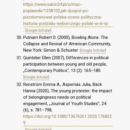
https://www.salon24.pl/u/mac-
poplawski/1258102,jak-duopol-po-
piszdominowal-polska-scene-polityczna-
historia-podzialu-wyborczego-polski-w-iii-rp
.
[Google Scholar]
Putnam Robert D. (2000), Bowling Alone: The
Collapse and Revival of American Community,
New York: Simon & Schuster.
[Google Scholar]
Quintelier Ellen (2007), Differences in political
participation between young and old people,
„Contemporary Politics”, 13 (2): 165–180.
[Google Scholar]
Renström Emma A., Aspernäs Julia, Bäck
Hanna (2020), The young protester: the impact
of belongingness needs on political
engagement, „Journal of Youth Studies”, 24
(6), s. 781–798,
https://doi.org/10.1080/13676261.2020.176822
9
.
[Google Scholar]