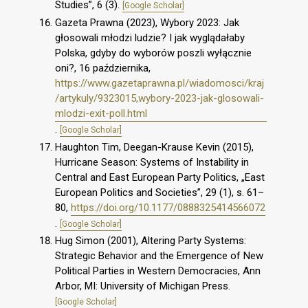
Studies”, 6 (3).
[Google Scholar]
Gazeta Prawna (2023), Wybory 2023: Jak
głosowali młodzi ludzie? I jak wyglądałaby
Polska, gdyby do wyborów poszli wyłącznie
oni?, 16 października,
https://www.gazetaprawna.pl/wiadomosci/kraj
/artykuly/9323015,wybory-2023-jak-glosowali-
mlodzi-exit-poll.html
.
[Google Scholar]
Haughton Tim, Deegan-Krause Kevin (2015),
Hurricane Season: Systems of Instability in
Central and East European Party Politics, „East
European Politics and Societies”, 29 (1), s. 61–
80,
https://doi.org/10.1177/0888325414566072
.
[Google Scholar]
Hug Simon (2001), Altering Party Systems:
Strategic Behavior and the Emergence of New
Political Parties in Western Democracies, Ann
Arbor, MI: University of Michigan Press.
[Google Scholar]