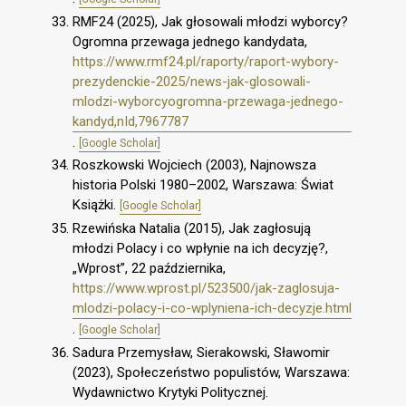
RMF24 (2025), Jak głosowali młodzi wyborcy?
Ogromna przewaga jednego kandydata,
https://www.rmf24.pl/raporty/raport-wybory-
prezydenckie-2025/news-jak-glosowali-
mlodzi-wyborcyogromna-przewaga-jednego-
kandyd,nId,7967787
.
[Google Scholar]
Roszkowski Wojciech (2003), Najnowsza
historia Polski 1980–2002, Warszawa: Świat
Książki.
[Google Scholar]
Rzewińska Natalia (2015), Jak zagłosują
młodzi Polacy i co wpłynie na ich decyzję?,
„Wprost”, 22 października,
https://www.wprost.pl/523500/jak-zaglosuja-
mlodzi-polacy-i-co-wplyniena-ich-decyzje.html
.
[Google Scholar]
Sadura Przemysław, Sierakowski, Sławomir
(2023), Społeczeństwo populistów, Warszawa:
Wydawnictwo Krytyki Politycznej.