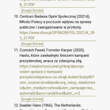
8_21.PDF
.
[Google Scholar]
Centrum Badania Opinii Społecznej (2021d),
Młodzi Polacy a poczucie wpływu na sprawy
publiczne i zaangażowanie w protesty,
https://www.cbos.pl/SPISKOM.POL/2021/K_09
5_21.PDF
.
[Google Scholar]
Czernich Paweł, Forreiter Kacper (2020),
Hasło, które zawładnęło finiszem kampanii
prezydenckiej, wraca ze zdwojoną siłą,
https://wiadomosci.onet.pl/kraj/aborcja-
osiem-gwiazd-z-kampanii-
prezydenckiejwraca-na-strajk-kobiet/6xxrp80?
utm_source=pl.wikipedia.org_viasg_wiadomos
ci&utm_medium=referal&utm_campaign=leo_
automatic&srcc=undefined&utm_v=2
.
[Google Scholar]
Daalder Hans (1966), The Netherlands: