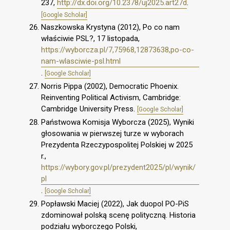
237,
http://dx.doi.org/10.2378/uj2025.art27d
.
[Google Scholar]
Naszkowska Krystyna (2012), Po co nam
właściwie PSL?, 17 listopada,
https://wyborcza.pl/7,75968,12873638,po-co-
nam-wlasciwie-psl.html
.
[Google Scholar]
Norris Pippa (2002), Democratic Phoenix.
Reinventing Political Activism, Cambridge:
Cambridge University Press.
[Google Scholar]
Państwowa Komisja Wyborcza (2025), Wyniki
głosowania w pierwszej turze w wyborach
Prezydenta Rzeczypospolitej Polskiej w 2025
r.,
https://wybory.gov.pl/prezydent2025/pl/wynik/
pl
.
[Google Scholar]
Popławski Maciej (2022), Jak duopol PO-PiS
zdominował polską scenę polityczną. Historia
podziału wyborczego Polski,