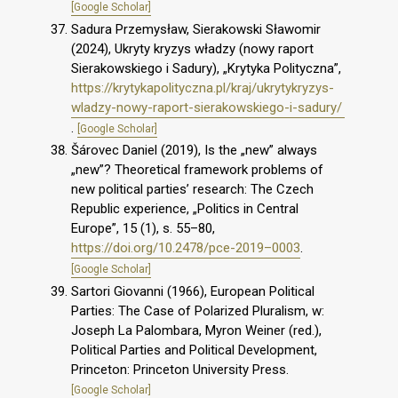
[Google Scholar]
Sadura Przemysław, Sierakowski Sławomir
(2024), Ukryty kryzys władzy (nowy raport
Sierakowskiego i Sadury), „Krytyka Polityczna”,
https://krytykapolityczna.pl/kraj/ukrytykryzys-
wladzy-nowy-raport-sierakowskiego-i-sadury/
.
[Google Scholar]
Šárovec Daniel (2019), Is the „new” always
„new”? Theoretical framework problems of
new political parties’ research: The Czech
Republic experience, „Politics in Central
Europe”, 15 (1), s. 55–80,
https://doi.org/10.2478/pce-2019–0003
.
[Google Scholar]
Sartori Giovanni (1966), European Political
Parties: The Case of Polarized Pluralism, w:
Joseph La Palombara, Myron Weiner (red.),
Political Parties and Political Development,
Princeton: Princeton University Press.
[Google Scholar]