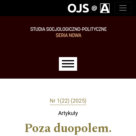
Przejdź do głównego menu
Przejdź do sekcji głównej
Przejdź do stopki
Main menu
Nr 1(22) (2025)
Artykuły
Poza duopolem.