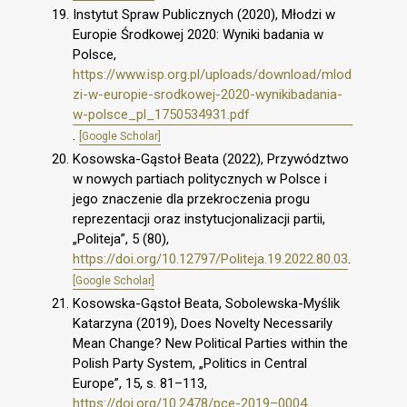
Instytut Spraw Publicznych (2020), Młodzi w
Europie Środkowej 2020: Wyniki badania w
Polsce,
https://www.isp.org.pl/uploads/download/mlod
zi-w-europie-srodkowej-2020-wynikibadania-
w-polsce_pl_1750534931.pdf
.
[Google Scholar]
Kosowska-Gąstoł Beata (2022), Przywództwo
w nowych partiach politycznych w Polsce i
jego znaczenie dla przekroczenia progu
reprezentacji oraz instytucjonalizacji partii,
„Politeja”, 5 (80),
https://doi.org/10.12797/Politeja.19.2022.80.03
.
[Google Scholar]
Kosowska-Gąstoł Beata, Sobolewska-Myślik
Katarzyna (2019), Does Novelty Necessarily
Mean Change? New Political Parties within the
Polish Party System, „Politics in Central
Europe”, 15, s. 81–113,
https://doi.org/10.2478/pce-2019–0004
.