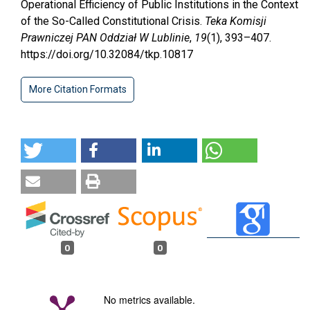
Operational Efficiency of Public Institutions in the Context
of the So-Called Constitutional Crisis.
Teka Komisji
Prawniczej PAN Oddział W Lublinie
,
19
(1), 393–407.
https://doi.org/10.32084/tkp.10817
More Citation Formats
0
0
No metrics available.