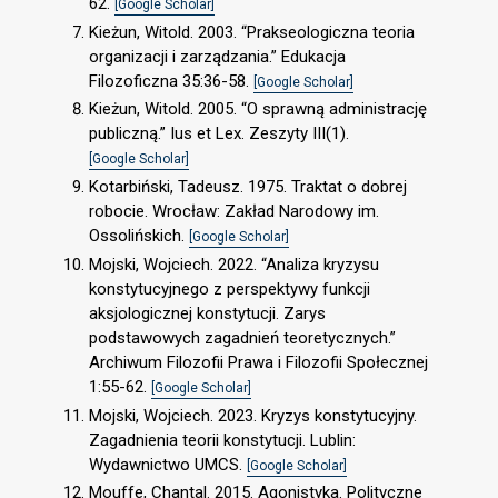
62.
[Google Scholar]
Kieżun, Witold. 2003. “Prakseologiczna teoria
organizacji i zarządzania.” Edukacja
Filozoficzna 35:36-58.
[Google Scholar]
Kieżun, Witold. 2005. “O sprawną administrację
publiczną.” Ius et Lex. Zeszyty III(1).
[Google Scholar]
Kotarbiński, Tadeusz. 1975. Traktat o dobrej
robocie. Wrocław: Zakład Narodowy im.
Ossolińskich.
[Google Scholar]
Mojski, Wojciech. 2022. “Analiza kryzysu
konstytucyjnego z perspektywy funkcji
aksjologicznej konstytucji. Zarys
podstawowych zagadnień teoretycznych.”
Archiwum Filozofii Prawa i Filozofii Społecznej
1:55-62.
[Google Scholar]
Mojski, Wojciech. 2023. Kryzys konstytucyjny.
Zagadnienia teorii konstytucji. Lublin:
Wydawnictwo UMCS.
[Google Scholar]
Mouffe, Chantal. 2015. Agonistyka. Polityczne