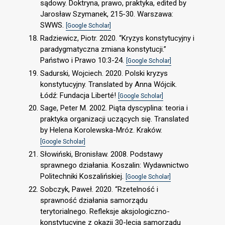
sądowy. Doktryna, prawo, praktyka, edited by
Jarosław Szymanek, 215-30. Warszawa:
SWWS.
[Google Scholar]
Radziewicz, Piotr. 2020. “Kryzys konstytucyjny i
paradygmatyczna zmiana konstytucji.”
Państwo i Prawo 10:3-24.
[Google Scholar]
Sadurski, Wojciech. 2020. Polski kryzys
konstytucyjny. Translated by Anna Wójcik.
Łódź: Fundacja Liberté!
[Google Scholar]
Sage, Peter M. 2002. Piąta dyscyplina: teoria i
praktyka organizacji uczących się. Translated
by Helena Korolewska-Mróz. Kraków.
[Google Scholar]
Słowiński, Bronisław. 2008. Podstawy
sprawnego działania. Koszalin: Wydawnictwo
Politechniki Koszalińskiej.
[Google Scholar]
Sobczyk, Paweł. 2020. “Rzetelność i
sprawność działania samorządu
terytorialnego. Refleksje aksjologiczno-
konstytucyjne z okazji 30-lecia samorządu