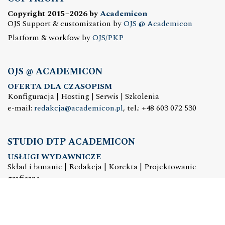
Copyright 2015–2026 by
Academicon
OJS Support & customization by
OJS @ Academicon
Platform & workfow by
OJS/PKP
OJS @ ACADEMICON
OFERTA DLA CZASOPISM
Konfiguracja | Hosting | Serwis | Szkolenia
e-mail:
redakcja@academicon.pl
, tel.: +48 603 072 530
STUDIO DTP ACADEMICON
USŁUGI WYDAWNICZE
Skład i łamanie | Redakcja | Korekta | Projektowanie
graficzne
e-mail:
dtp@academicon.pl
, tel.: +48 603 072 530