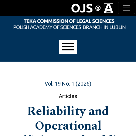
Skip to main navigation menu
Skip to main content
Skip to site footer
Main menu
Vol. 19 No. 1 (2026)
Articles
Reliability and
Operational