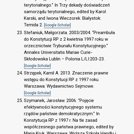
terytorialnego.” In Trzy dekady doświadczeń
samorządu terytorialnego, edited by Karol
Karski, and Iwona Wieczorek. Białystok:
Temida 2.
[Google Scholar]
Stefaniuk, Małgorzata. 2003/2004. “Preambuła
do Konstytucji RP z 2 kwietnia 1997 roku w
orzecznictwie Trybunału Konstytucyjnego.”
Annales Universitatis Mariae Curie-
Skłodowska Lublin – Polonia L/LI:203-23.
[Google Scholar]
Strzępek, Kamil A. 2013. Znaczenie prawne
wstępu do Konstytucji RP z 1997 roku.
Warszawa: Wydawnictwo Sejmowe.
[Google Scholar]
Szymanek, Jarosław. 2006. “Pojęcie
efektywności konstytucyjnego systemu
rządów państwie demokratycznym.” In
Konstytucja RP z 1997 r. Na tle zasad
współczesnego państwa prawnego, edited by
Maria Kruk. Warszawa: Wyższa Szkoła Handlu i