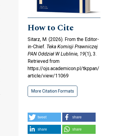
How to Cite
Sitarz, M. (2026). From the Editor-
in-Chief.
Teka Komisji Prawniczej
PAN Oddział W Lublinie
,
19
(1), 3.
Retrieved from
https://ojs.academicon.pl/tkppan/
article/view/11069
More Citation Formats
tweet
share
share
share