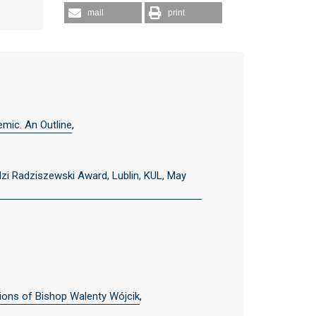
mail
print
mic. An Outline
,
dzi Radziszewski Award, Lublin, KUL, May
ions of Bishop Walenty Wójcik
,