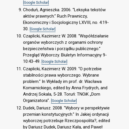
[Google Scholar]
Choduń, Agnieszka. 2006. “Leksyka tekstów
aktów prawnych.” Ruch Prawniczy,
Ekonomiczny i Socjologiczny LXVIII, no. 4:19-
30.
[Google Scholar]
Czaplicki, Kazimierz W. 2008. “Współdziałanie
organów wyborczych z organami ochrony
bezpieczeństwa i porządku publicznego.”
Przegląd Wyborczy. Biuletyn Informacyjny 9-
10:43-49.
[Google Scholar]
Czaplicki, Kazimierz W. 2009. “O potrzebie
stabilności prawa wyborczego. Wybrane
problem.” In Wykłady im prof. dr. Wacława
Komarnickiego, edited by Anna Frydrych, and
Andrzej Sokala, 5-28. Toruń: TNOiK „Dom
Organizatora”.
[Google Scholar]
Dudek, Dariusz. 2008. “Wybory w perspektywie
przemian konstytucyjnych.” In Jakiej ordynacji
wyborczej potrzebuje Rzeczpospolita?, edited
by Dariusz Dudek, Dariusz Kała, and Paweł