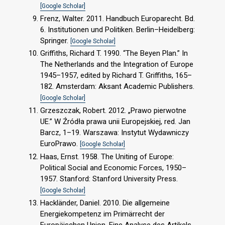
[Google Scholar]
Frenz, Walter. 2011. Handbuch Europarecht. Bd.
6. Institutionen und Politiken. Berlin–Heidelberg:
Springer.
[Google Scholar]
Griffiths, Richard T. 1990. “The Beyen Plan.” In
The Netherlands and the Integration of Europe
1945–1957, edited by Richard T. Griffiths, 165–
182. Amsterdam: Aksant Academic Publishers.
[Google Scholar]
Grzeszczak, Robert. 2012. „Prawo pierwotne
UE.” W Źródła prawa unii Europejskiej, red. Jan
Barcz, 1–19. Warszawa: Instytut Wydawniczy
EuroPrawo.
[Google Scholar]
Haas, Ernst. 1958. The Uniting of Europe:
Political Social and Economic Forces, 1950–
1957. Stanford: Stanford University Press.
[Google Scholar]
Hackländer, Daniel. 2010. Die allgemeine
Energiekompetenz im Primärrecht der
Europäischen Union. Eine Analyse des Artikels