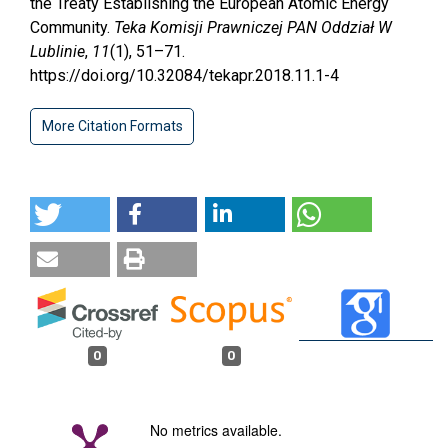
the Treaty Establishing the European Atomic Energy
Community.
Teka Komisji Prawniczej PAN Oddział W
Lublinie
,
11
(1), 51–71.
https://doi.org/10.32084/tekapr.2018.11.1-4
More Citation Formats
0
0
No metrics available.