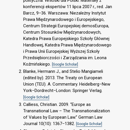
polityczna. Wnioski dla Polski. Materiały z
konferencji ekspertów 11 lipca 2007 r., red. Jan
Barcz, 9–36. Warszawa: Niezależny Instytut
Prawa Międzynarodowego i Europejskiego,
Centrum Strategii Europejskiej demosEuropa,
Centrum Stosunków Międzynarodowych,
Katedra Prawa Europejskiego Szkoły Głównej
Handlowej, Katedra Prawa Międzynarodowego
i Prawa Unii Europejskiej Wyższej Szkoły
Przedsiębiorczości i Zarządzania im. Leona
Koźmińskiego.
[Google Scholar]
Blanke, Hermann J., and Stelio Mangiameli
(edited by). 2013. The Treaty on European
Union (TEU). A. Commentary. Heidelberg–New
York–Dordrecht–London: Springer Verlag.
[Google Scholar]
Calliess, Christian. 2009. “Europe as
Transnational Law – The Transnationalization
of Values by European Law.” German Law
Journal 10(10): 1367–1382.
[Google Scholar]