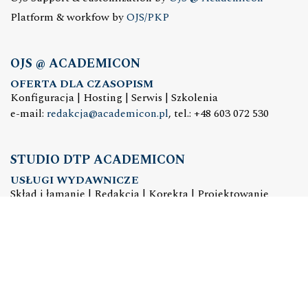
Platform & workfow by
OJS/PKP
OJS @ ACADEMICON
OFERTA DLA CZASOPISM
Konfiguracja | Hosting | Serwis | Szkolenia
e-mail:
redakcja@academicon.pl
, tel.: +48 603 072 530
STUDIO DTP ACADEMICON
USŁUGI WYDAWNICZE
Skład i łamanie | Redakcja | Korekta | Projektowanie
graficzne
e-mail:
dtp@academicon.pl
, tel.: +48 603 072 530