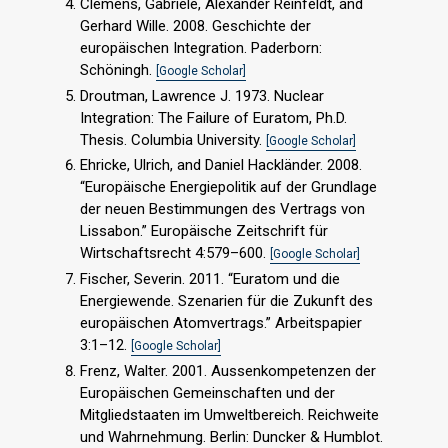
Clemens, Gabriele, Alexander Reinfeldt, and
Gerhard Wille. 2008. Geschichte der
europäischen Integration. Paderborn:
Schöningh.
[Google Scholar]
Droutman, Lawrence J. 1973. Nuclear
Integration: The Failure of Euratom, Ph.D.
Thesis. Columbia University.
[Google Scholar]
Ehricke, Ulrich, and Daniel Hackländer. 2008.
“Europäische Energiepolitik auf der Grundlage
der neuen Bestimmungen des Vertrags von
Lissabon.” Europäische Zeitschrift für
Wirtschaftsrecht 4:579–600.
[Google Scholar]
Fischer, Severin. 2011. “Euratom und die
Energiewende. Szenarien für die Zukunft des
europäischen Atomvertrags.” Arbeitspapier
3:1–12.
[Google Scholar]
Frenz, Walter. 2001. Aussenkompetenzen der
Europäischen Gemeinschaften und der
Mitgliedstaaten im Umweltbereich. Reichweite
und Wahrnehmung. Berlin: Duncker & Humblot.