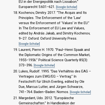
EU in der Energiepolitik nach Lissabon.”
Europarecht 5:601–621.
[Google Scholar]
Kochenov, Dimitry. 2017. “The Acquis and Its
Principles. The Enforcement of the ‘Law’
versus the Enforcement of ‘Values’ in the EU.”
In The Enforcement of EU Law and Values,
edited by András Jakab, and Dimitry Kochenov,
9–27. Oxford: Oxford University Press.
[Google Scholar]
Laurent, Pierre H. 1970. “Paul–Henri Spaak and
the Diplomatic Origins of the Common Market,
1955–1956.” Political Science Quarterly 85(3):
373–396.
[Google Scholar]
Lukes, Rudolf. 1995. “Das Verhältnis des EAG –
Vertrages zum EWG/EG – Vertrag.” In
Festschrift für Ulrich Everling, edited by Ole
Due, Marcus Lutter, and Jürgen Schwarze,
741–764. Baden–Baden: Nomos.
[Google Scholar]
Margedant, Udo. 2012. “Europäische
Gemeinschaften.” In Handlexikon der