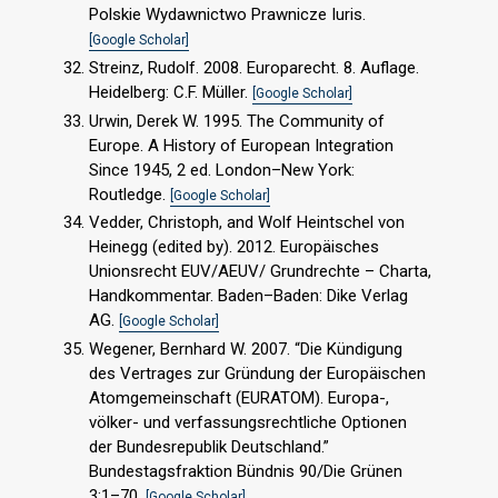
Polskie Wydawnictwo Prawnicze Iuris.
[Google Scholar]
Streinz, Rudolf. 2008. Europarecht. 8. Auflage.
Heidelberg: C.F. Müller.
[Google Scholar]
Urwin, Derek W. 1995. The Community of
Europe. A History of European Integration
Since 1945, 2 ed. London–New York:
Routledge.
[Google Scholar]
Vedder, Christoph, and Wolf Heintschel von
Heinegg (edited by). 2012. Europäisches
Unionsrecht EUV/AEUV/ Grundrechte – Charta,
Handkommentar. Baden–Baden: Dike Verlag
AG.
[Google Scholar]
Wegener, Bernhard W. 2007. “Die Kündigung
des Vertrages zur Gründung der Europäischen
Atomgemeinschaft (EURATOM). Europa-,
völker- und verfassungsrechtliche Optionen
der Bundesrepublik Deutschland.”
Bundestagsfraktion Bündnis 90/Die Grünen
3:1–70.
[Google Scholar]