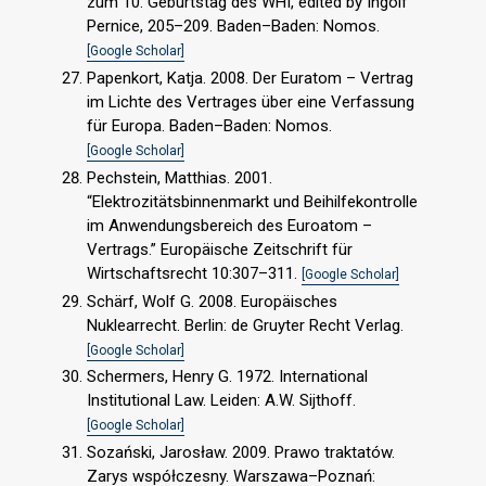
zum 10. Geburtstag des WHI, edited by Ingolf
Pernice, 205–209. Baden–Baden: Nomos.
[Google Scholar]
Papenkort, Katja. 2008. Der Euratom – Vertrag
im Lichte des Vertrages über eine Verfassung
für Europa. Baden–Baden: Nomos.
[Google Scholar]
Pechstein, Matthias. 2001.
“Elektrozitätsbinnenmarkt und Beihilfekontrolle
im Anwendungsbereich des Euroatom –
Vertrags.” Europäische Zeitschrift für
Wirtschaftsrecht 10:307–311.
[Google Scholar]
Schärf, Wolf G. 2008. Europäisches
Nuklearrecht. Berlin: de Gruyter Recht Verlag.
[Google Scholar]
Schermers, Henry G. 1972. International
Institutional Law. Leiden: A.W. Sijthoff.
[Google Scholar]
Sozański, Jarosław. 2009. Prawo traktatów.
Zarys współczesny. Warszawa–Poznań: