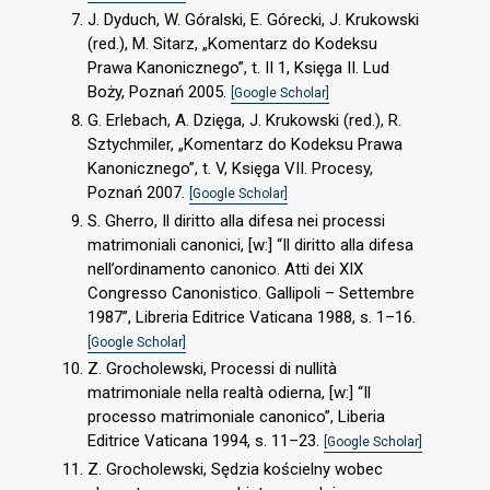
J. Dyduch, W. Góralski, E. Górecki, J. Krukowski
(red.), M. Sitarz, „Komentarz do Kodeksu
Prawa Kanonicznego”, t. II 1, Księga II. Lud
Boży, Poznań 2005.
[Google Scholar]
G. Erlebach, A. Dzięga, J. Krukowski (red.), R.
Sztychmiler, „Komentarz do Kodeksu Prawa
Kanonicznego”, t. V, Księga VII. Procesy,
Poznań 2007.
[Google Scholar]
S. Gherro, Il diritto alla difesa nei processi
matrimoniali canonici, [w:] “Il diritto alla difesa
nell’ordinamento canonico. Atti dei XIX
Congresso Canonistico. Gallipoli – Settembre
1987”, Libreria Editrice Vaticana 1988, s. 1–16.
[Google Scholar]
Z. Grocholewski, Processi di nullità
matrimoniale nella realtà odierna, [w:] “Il
processo matrimoniale canonico”, Liberia
Editrice Vaticana 1994, s. 11–23.
[Google Scholar]
Z. Grocholewski, Sędzia kościelny wobec