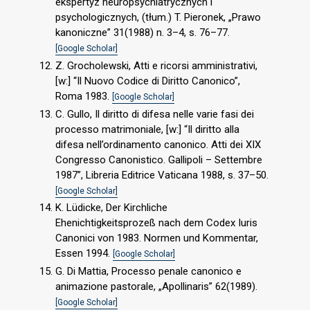
ekspertyz neuropsychiatrycznych i
psychologicznych, (tłum.) T. Pieronek, „Prawo
kanoniczne” 31(1988) n. 3–4, s. 76–77.
[Google Scholar]
Z. Grocholewski, Atti e ricorsi amministrativi,
[w:] “Il Nuovo Codice di Diritto Canonico”,
Roma 1983.
[Google Scholar]
C. Gullo, Il diritto di difesa nelle varie fasi dei
processo matrimoniale, [w:] “Il diritto alla
difesa nell’ordinamento canonico. Atti dei XIX
Congresso Canonistico. Gallipoli – Settembre
1987”, Libreria Editrice Vaticana 1988, s. 37–50.
[Google Scholar]
K. Lüdicke, Der Kirchliche
Ehenichtigkeitsprozeß nach dem Codex Iuris
Canonici von 1983. Normen und Kommentar,
Essen 1994.
[Google Scholar]
G. Di Mattia, Processo penale canonico e
animazione pastorale, „Apollinaris” 62(1989).
[Google Scholar]