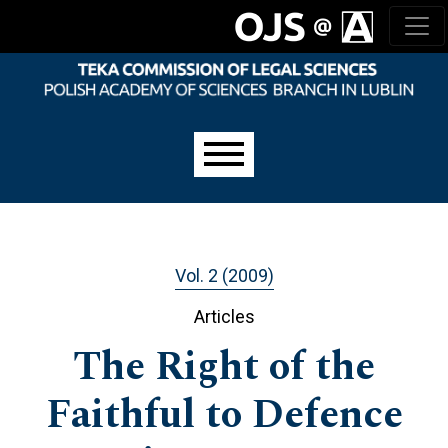
Skip to main navigation menu
Skip to main content
Skip to site footer
Main menu
Vol. 2 (2009)
Articles
The Right of the
Faithful to Defence