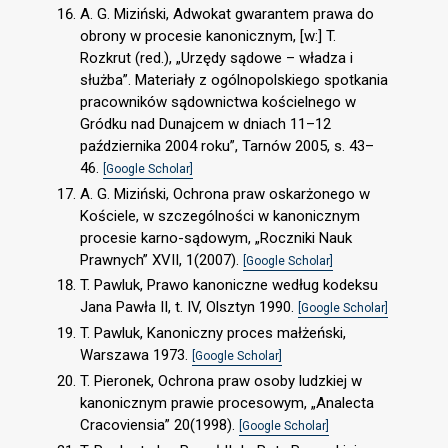
A. G. Miziński, Adwokat gwarantem prawa do
obrony w procesie kanonicznym, [w:] T.
Rozkrut (red.), „Urzędy sądowe – władza i
służba”. Materiały z ogólnopolskiego spotkania
pracowników sądownictwa kościelnego w
Gródku nad Dunajcem w dniach 11–12
października 2004 roku”, Tarnów 2005, s. 43–
46.
[Google Scholar]
A. G. Miziński, Ochrona praw oskarżonego w
Kościele, w szczególności w kanonicznym
procesie karno-sądowym, „Roczniki Nauk
Prawnych” XVII, 1(2007).
[Google Scholar]
T. Pawluk, Prawo kanoniczne według kodeksu
Jana Pawła II, t. IV, Olsztyn 1990.
[Google Scholar]
T. Pawluk, Kanoniczny proces małżeński,
Warszawa 1973.
[Google Scholar]
T. Pieronek, Ochrona praw osoby ludzkiej w
kanonicznym prawie procesowym, „Analecta
Cracoviensia” 20(1998).
[Google Scholar]