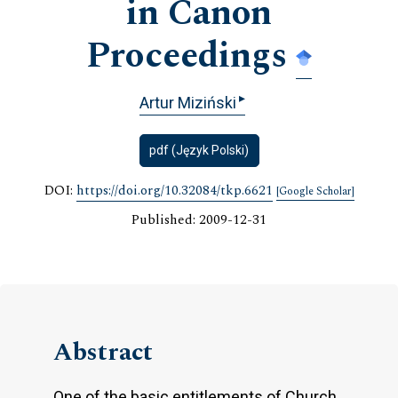
in Canon
Proceedings
▸
Artur Miziński
pdf (Język Polski)
DOI:
https://doi.org/10.32084/tkp.6621
[Google Scholar]
Published: 2009-12-31
Abstract
One of the basic entitlements of Church