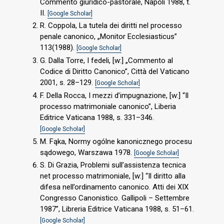
Commento giuridico-pastorale, Napoli 1988, t.
II.
[Google Scholar]
R. Coppola, La tutela dei diritti nel processo
penale canonico, „Monitor Ecclesiasticus”
113(1988).
[Google Scholar]
G. Dalla Torre, I fedeli, [w:] „Commento al
Codice di Diritto Canonico”, Città del Vaticano
2001, s. 28–129.
[Google Scholar]
F. Della Rocca, I mezzi d’impugnazione, [w:] “Il
processo matrimoniale canonico”, Liberia
Editrice Vaticana 1988, s. 331–346.
[Google Scholar]
M. Fąka, Normy ogólne kanonicznego procesu
sądowego, Warszawa 1978.
[Google Scholar]
S. Di Grazia, Problemi sull’assistenza tecnica
net processo matrimoniale, [w:] “Il diritto alla
difesa nell’ordinamento canonico. Atti dei XIX
Congresso Canonistico. Gallipoli – Settembre
1987”, Libreria Editrice Vaticana 1988, s. 51–61.
[Google Scholar]