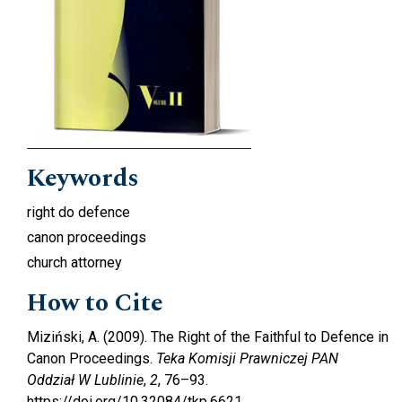
Keywords
right do defence
canon proceedings
church attorney
How to Cite
Miziński, A. (2009). The Right of the Faithful to Defence in
Canon Proceedings.
Teka Komisji Prawniczej PAN
Oddział W Lublinie
,
2
, 76–93.
https://doi.org/10.32084/tkp.6621