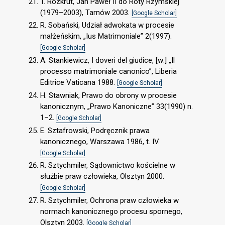
T. Rozkrut, Jan Paweł II do Roty Rzymskiej
(1979–2003), Tarnów 2003.
[Google Scholar]
R. Sobański, Udział adwokata w procesie
małżeńskim, „Ius Matrimoniale” 2(1997).
[Google Scholar]
A. Stankiewicz, I doveri del giudice, [w:] „Il
processo matrimoniale canonico”, Liberia
Editrice Vaticana 1988.
[Google Scholar]
H. Stawniak, Prawo do obrony w procesie
kanonicznym, „Prawo Kanoniczne” 33(1990) n.
1–2.
[Google Scholar]
E. Sztafrowski, Podręcznik prawa
kanonicznego, Warszawa 1986, t. IV.
[Google Scholar]
R. Sztychmiler, Sądownictwo kościelne w
służbie praw człowieka, Olsztyn 2000.
[Google Scholar]
R. Sztychmiler, Ochrona praw człowieka w
normach kanonicznego procesu spornego,
Olsztyn 2003.
[Google Scholar]