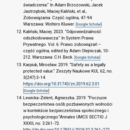
świadczenia.” In Adam Brzozowski, Jacek
Jastrzębski, Maciej Kaliński, et al.,
Zobowiązania. Część ogólna, 47-94.
Warszawa: Wolters Kluwer.
[Google Scholar]
Kaliński, Maciej. 2023. “Odpowiedzialność
odszkodowawcza.” In System Prawa
Prywatnego. Vol. 6: Prawo zobowiązań –
część ogólna, edited by Adam Olejniczak, 10-
212. Warszawa: C.H. Beck.
[Google Scholar]
Karpiuk, Mirosław. 2019. “Safety as a legally
protected value.” Zeszyty Naukowe KUL 62, no.
3(247):3-14.
https://doi.org/10.31743/zn.2019.62.3.01
[Google Scholar]
Lewicka-Zelent, Agnieszka. 2019. “Poczucie
bezpieczeństwa osób pozbawionych wolności
w kontekście bezpieczeństwa społecznego i
psychologicznego.”Annales UMCS SECTIO J
XXXII, no. 3:261-72.
http://dx.doi.org/10.17951/j.2019.32.3.261-272