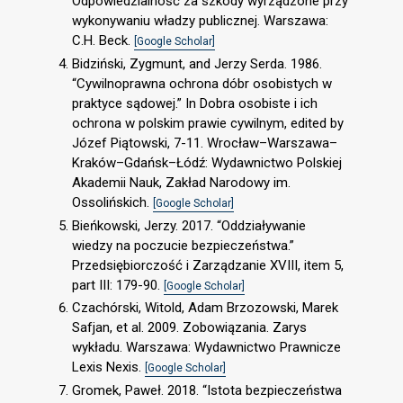
Odpowiedzialność za szkody wyrządzone przy
wykonywaniu władzy publicznej. Warszawa:
C.H. Beck.
[Google Scholar]
Bidziński, Zygmunt, and Jerzy Serda. 1986.
“Cywilnoprawna ochrona dóbr osobistych w
praktyce sądowej.” In Dobra osobiste i ich
ochrona w polskim prawie cywilnym, edited by
Józef Piątowski, 7-11. Wrocław–Warszawa–
Kraków–Gdańsk–Łódź: Wydawnictwo Polskiej
Akademii Nauk, Zakład Narodowy im.
Ossolińskich.
[Google Scholar]
Bieńkowski, Jerzy. 2017. “Oddziaływanie
wiedzy na poczucie bezpieczeństwa.”
Przedsiębiorczość i Zarządzanie XVIII, item 5,
part III: 179-90.
[Google Scholar]
Czachórski, Witold, Adam Brzozowski, Marek
Safjan, et al. 2009. Zobowiązania. Zarys
wykładu. Warszawa: Wydawnictwo Prawnicze
Lexis Nexis.
[Google Scholar]
Gromek, Paweł. 2018. “Istota bezpieczeństwa