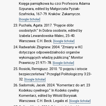
Księga pamiątkowa ku czci Profesora Adama
Szpunara, edited by Małgorzata Pyziak-
Szafnicka, 167-79. Kraków: Zakamycze.
[Google Scholar]
Puchała, Agata. 2017. “Pojęcie dóbr
osobistych.” In Dobra osobiste, edited by
Izabela Lewandowska-Malec, 25-40.
Warszawa: C.H. Beck.
[Google Scholar]
Radwański Zbigniew. 2004. “Zmiany w KC
dotyczące odpowiedzialności organów
wykonujących władzę publiczną.” Monitor
Prawniczy 21:971-78.
[Google Scholar]
Rosicki, Remigiusz. 2010. “O pojęciu i istocie
bezpieczeństwa.” Przegląd Politologiczny 3:23-
32.
[Google Scholar]
Sadomski, Jacek. 2024. “Komentarz do art. 23
Kodeksu cywilnego.” In Kodeks cywilny.
Komentarz, edited by Witold Borysiak.
Warszawa: C.H. Beck. Legalis el.
[Google Scholar]