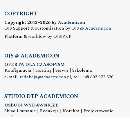
COPYRIGHT
Copyright 2015–2026 by
Academicon
OJS Support & customization by
OJS @ Academicon
Platform & workfow by
OJS/PKP
OJS @ ACADEMICON
OFERTA DLA CZASOPISM
Konfiguracja | Hosting | Serwis | Szkolenia
e-mail:
redakcja@academicon.pl
, tel.: +48 603 072 530
STUDIO DTP ACADEMICON
USŁUGI WYDAWNICZE
Skład i łamanie | Redakcja | Korekta | Projektowanie
graficzne
e-mail:
dtp@academicon.pl
, tel.: +48 603 072 530