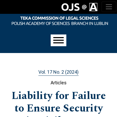
Skip to main navigation menu
Skip to main content
Skip to site footer
Main menu
Vol. 17 No. 2 (2024)
Articles
Liability for Failure
to Ensure Security