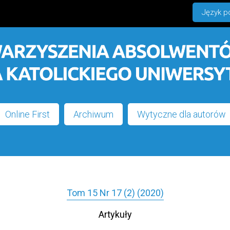
Język po
Online First
Archiwum
Wytyczne dla autorów
Tom 15 Nr 17 (2) (2020)
Artykuły