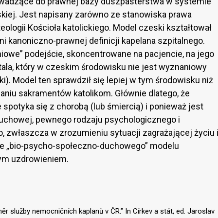
rowadzące do prawnej bazy duszpasterstwa w systemie
kiej. Jest napisany zarówno ze stanowiska prawa
eologii Kościoła katolickiego. Model czeski kształtował
ni kanoniczno-prawnej definicji kapelana szpitalnego.
iowe” podejście, skoncentrowane na pacjencie, na jego
pitala, który w czeskim środowisku nie jest wyznaniowy
ki). Model ten sprawdził się lepiej w tym środowisku niż
aniu sakramentów katolikom. Głównie dlatego, że
 spotyka się z chorobą (lub śmiercią) i ponieważ jest
duchowej, pewnego rodzaju psychologicznego i
, zwłaszcza w zrozumieniu sytuacji zagrażającej życiu 
cie „bio-psycho-społeczno-duchowego” modelu
nym uzdrowieniem.
r služby nemocničních kaplanů v ČR.” In Církev a stát, ed. Jaroslav