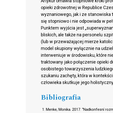
Artykuł omawia stopniowe kroki p
opieki zdrowotnej w Republice Czes
wyznaniowego, jak i ze stanowiska t
się stopniowo i nie odpowiada w peł
Punktem wyjścia jest „superwyznan
bliskich, ale także na personelu sz
(lub w przeważającej mierze katolic
model skupiony wyłącznie na udziel
interweniuje w środowisku, które nie
traktowany jako połączenie opieki 
osobistego towarzyszenia ludzkiego
szukaniu zachęty, która w kontekś
człowieka skutkuje jego holistycz
Bibliografia
Menke, Monika. 2017. “Nadkonfesní rozmě