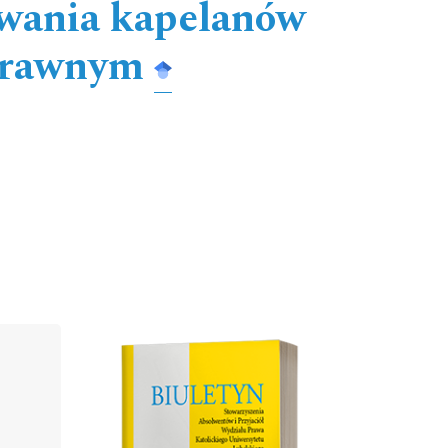
owania kapelanów
 prawnym
Cover image