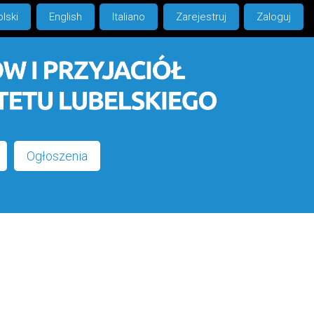
lski
English
Italiano
Zarejestruj
Zaloguj
Ogłoszenia