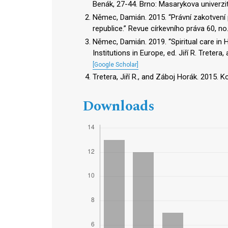
Benák, 27-44. Brno: Masarykova univerzi
Němec, Damián. 2015. “Právní zakotvení 
republice.” Revue církevního práva 60, no
Němec, Damián. 2019. “Spiritual care in He
Institutions in Europe, ed. Jiří R. Treter
[Google Scholar]
Tretera, Jiří R., and Záboj Horák. 2015. 
Downloads