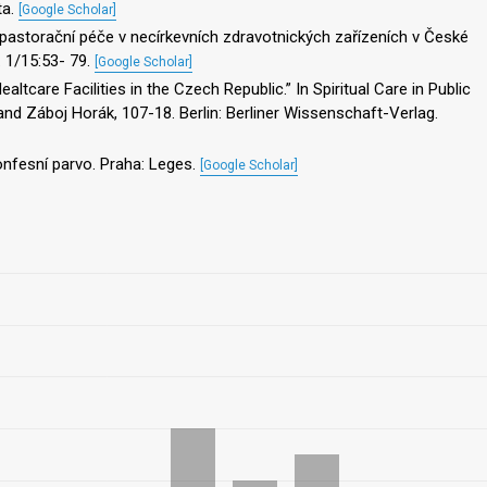
ta.
[Google Scholar]
pastorační péče v necírkevních zdravotnických zařízeních v České
. 1/15:53- 79.
[Google Scholar]
altcare Facilities in the Czech Republic.” In Spiritual Care in Public
a, and Záboj Horák, 107-18. Berlin: Berliner Wissenschaft-Verlag.
Konfesní parvo. Praha: Leges.
[Google Scholar]