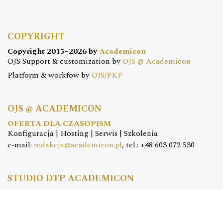
COPYRIGHT
Copyright 2015–2026 by
Academicon
OJS Support & customization by
OJS @ Academicon
Platform & workfow by
OJS/PKP
OJS @ ACADEMICON
OFERTA DLA CZASOPISM
Konfiguracja | Hosting | Serwis | Szkolenia
e-mail:
redakcja@academicon.pl
, tel.: +48 603 072 530
STUDIO DTP ACADEMICON
USŁUGI WYDAWNICZE
Skład i łamanie | Redakcja | Korekta | Projektowanie
graficzne