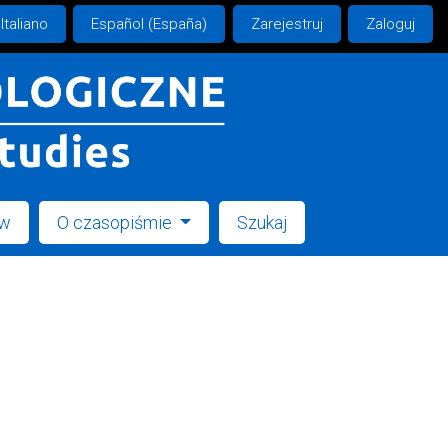
Italiano
Español (España)
Zarejestruj
Zaloguj
ów
O czasopiśmie
Szukaj