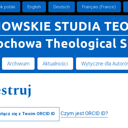
k polski
English
Deutsch
Français (France)
Archiwum
Aktualności
Wytyczne dla Autor
struj
Czym jest ORCID ID?
ołącz się z Twoim ORCID ID