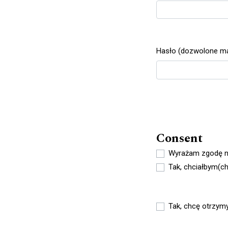
Wymagane
Hasło (dozwolone małe
Wymagane
Consent
Wyrażam zgodę n
Tak, chciałbym(c
Tak, chcę otrzym