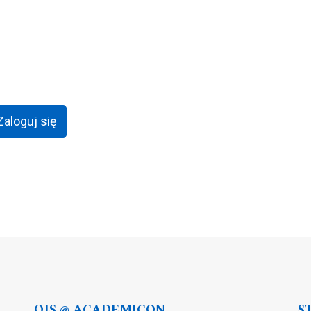
Zaloguj się
OJS @ ACADEMICON
S