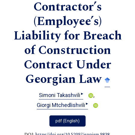
Contractor’s
(Employee’s)
Liability for Breach
of Construction
Contract Under
Georgian Law
▸
Simoni Takashvili
▸
Giorgi Mtchedlishvili
pdf (English)
DOI:
https://doi.org/10.52097/eppism.9838