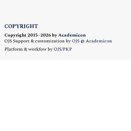
COPYRIGHT
Copyright 2015–2026 by
Academicon
OJS Support & customization by
OJS @ Academicon
Platform & workfow by
OJS/PKP
OJS @ ACADEMICON
OFERTA DLA CZASOPISM
Konfiguracja | Hosting | Serwis | Szkolenia
e-mail:
redakcja@academicon.pl
, tel.: +48 603 072 530
STUDIO DTP ACADEMICON
USŁUGI WYDAWNICZE
Skład i łamanie | Redakcja | Korekta | Projektowanie
graficzne