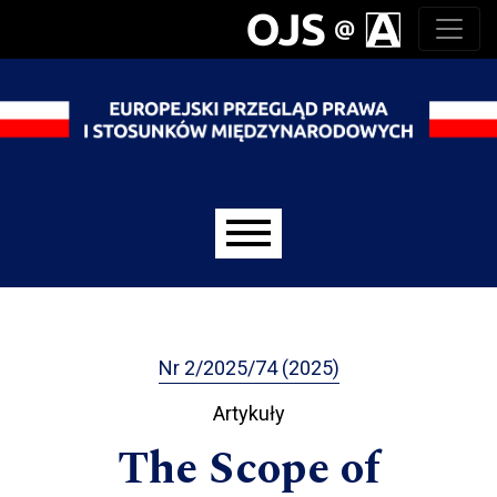
Przejdź do głównego menu
Przejdź do sekcji głównej
Przejdź do stopki
Main menu
Nr 2/2025/74 (2025)
Artykuły
The Scope of