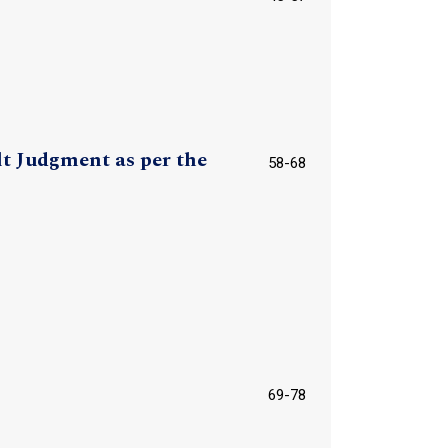
lt Judgment as per the
58-68
69-78