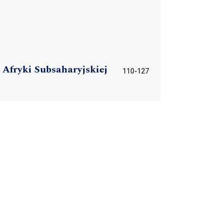
 Afryki Subsaharyjskiej
110-127
128-164