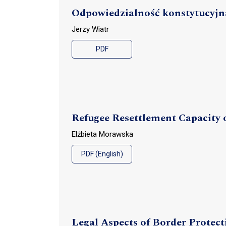
Odpowiedzialność konstytucyjna 
Jerzy Wiatr
PDF
Refugee Resettlement Capacity 
Elżbieta Morawska
PDF (English)
Legal Aspects of Border Protecti