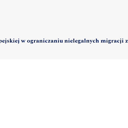
jskiej w ograniczaniu nielegalnych migracji z
aku Rosji na Ukrainę w 2022 roku