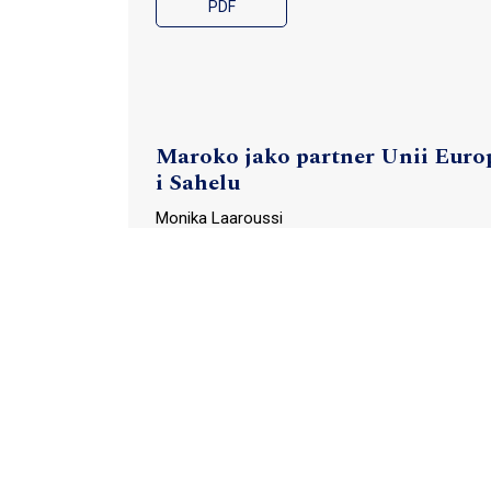
PDF
Maroko jako partner Unii Europe
i Sahelu
Monika Laaroussi
PDF
NATO i jego postrzeganie po at
Adam Lutkowski
PDF