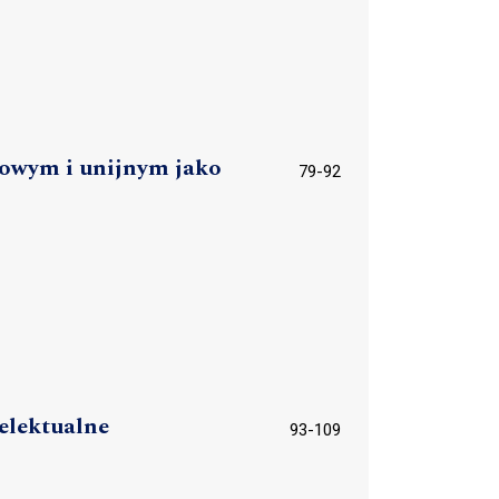
jowym i unijnym jako
79-92
elektualne
93-109