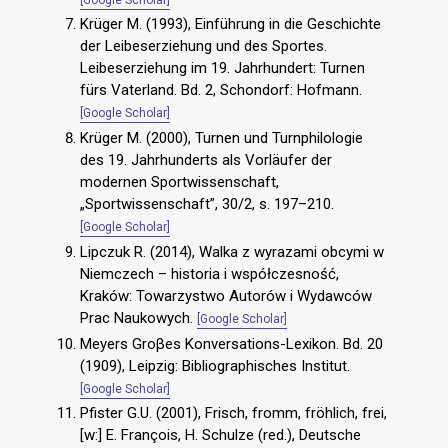
Krüger M. (1993), Einführung in die Geschichte
der Leibeserziehung und des Sportes.
Leibeserziehung im 19. Jahrhundert: Turnen
fürs Vaterland. Bd. 2, Schondorf: Hofmann.
[Google Scholar]
Krüger M. (2000), Turnen und Turnphilologie
des 19. Jahrhunderts als Vorläufer der
modernen Sportwissenschaft,
„Sportwissenschaft”, 30/2, s. 197–210.
[Google Scholar]
Lipczuk R. (2014), Walka z wyrazami obcymi w
Niemczech – historia i współczesność,
Kraków: Towarzystwo Autorów i Wydawców
Prac Naukowych.
[Google Scholar]
Meyers Groβes Konversations-Lexikon. Bd. 20
(1909), Leipzig: Bibliographisches Institut.
[Google Scholar]
Pfister G.U. (2001), Frisch, fromm, fröhlich, frei,
[w:] E. François, H. Schulze (red.), Deutsche