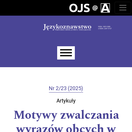
Przejdź do głównego menu
Przejdź do sekcji głównej
Przejdź do stopki
Main menu
Nr 2/23 (2025)
Artykuły
Motywy zwalczania
wyrazów obcych w