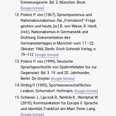
Erinnerungsorte. Bd. 2, München: Beck.
[Google Scholar]
Polenz P. von (1967), Sprachpurismus und
Nationalsozialismus. Die „Fremdwort“-Frage
gestern und heute, [w:] B. von Wiese, R. Henß
(red.), Nationalismus in Germanistik und
Dichtung. Dokumentation des
Germanistentages in München vom 17.–22.
Oktober 1966, Berlin: Erich Schmidt Verlag, s.
79–112.
[Google Scholar]
Polenz P. von (1999), Deutsche
Sprachgeschichte von Spätmittelalter bis zur
Gegenwart. Bd. 3. 19. und 20. Jahrhunder,
Berlin: De Gruyter.
[Google Scholar]
Röthig P. (1992), Sportwissenschaftliches
Lexikon, Schorndorf: Hofmann.
[Google Scholar]
Schiewe J., Lipczuk R., Nerlicki K., Westphal W.
(2010), Kommunikation für Europa II. Sprache
und Identität, Frankfurt am Main: Peter Lang.
[Google Scholar]