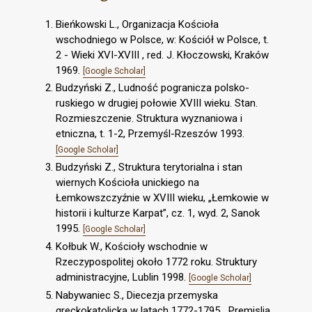
Bieńkowski L., Organizacja Kościoła
wschodniego w Polsce, w: Kościół w Polsce, t.
2 - Wieki XVI-XVIII , red. J. Kłoczowski, Kraków
1969.
[Google Scholar]
Budzyński Z., Ludność pogranicza polsko-
ruskiego w drugiej połowie XVIII wieku. Stan.
Rozmieszczenie. Struktura wyznaniowa i
etniczna, t. 1-2, Przemyśl-Rzeszów 1993.
[Google Scholar]
Budzyński Z., Struktura terytorialna i stan
wiernych Kościoła unickiego na
Łemkowszczyźnie w XVIII wieku, „Łemkowie w
historii i kulturze Karpat”, cz. 1, wyd. 2, Sanok
1995.
[Google Scholar]
Kołbuk W., Kościoły wschodnie w
Rzeczypospolitej około 1772 roku. Struktury
administracyjne, Lublin 1998.
[Google Scholar]
Nabywaniec S., Diecezja przemyska
greckokatolicka w latach 1772-1795, „Premislia