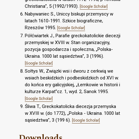
Christiana”, 5 (1992/1993).
[Google Scholar]
Nabywaniec S., Uniccy biskupi przemyscy w
latach 1610-1991. Szkice biograficzne,
Rzeszów 1995.
[Google Scholar]
Półćwiartek J., Parafie greckokatolickie diecezji
przemyskiej w XVIII w. Stan organizacyjny,
pozycja gospodarcza i społeczna, „Polska-
Ukraina. 1000 lat sąsiedztwa”, 3 (1996).
[Google Scholar]
Sołtys W., Związki wsi i dworu z cerkwią we
wsiach beskidzkich i podbeskidzkich od XVI w.
do końca ery galicyjskiej, „Łemkowie w historii i
kulturze Karpat”cz. 1, wyd. 2, Sanok 1995.
[Google Scholar]
Śliwa T., Greckokatolicka diecezja przemyska
w XVIII w. (do 1772), „Polska - Ukraina. 1000 lat
sąsiedztwa”, 3 (199 6).
[Google Scholar]
Downloads