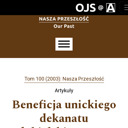
Przejdź do głównego menu
Przejdź do sekcji głównej
Przejdź do stopki
Main menu
Tom 100 (2003): Nasza Przeszłość
Artykuły
Beneficja unickiego
dekanatu