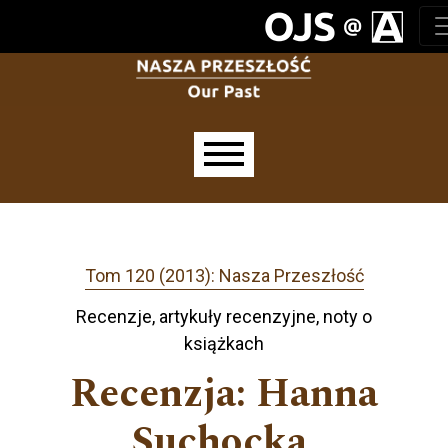
Przejdź do głównego menu
Przejdź do sekcji głównej
Przejdź do stopki
Main menu
Tom 120 (2013): Nasza Przeszłość
Recenzje, artykuły recenzyjne, noty o
książkach
Recenzja: Hanna
Suchocka,