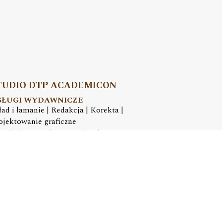
TUDIO DTP ACADEMICON
SŁUGI WYDAWNICZE
ład i łamanie | Redakcja | Korekta |
ojektowanie graficzne
mail:
dtp@academicon.pl
, tel.: +48 603 072 530