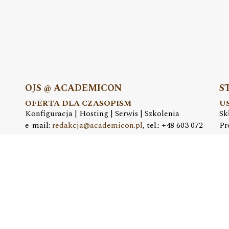
OJS @ ACADEMICON
S
OFERTA DLA CZASOPISM
U
Konfiguracja | Hosting | Serwis | Szkolenia
Sk
e-mail:
redakcja@academicon.pl
, tel.: +48 603 072
Pr
530
e-