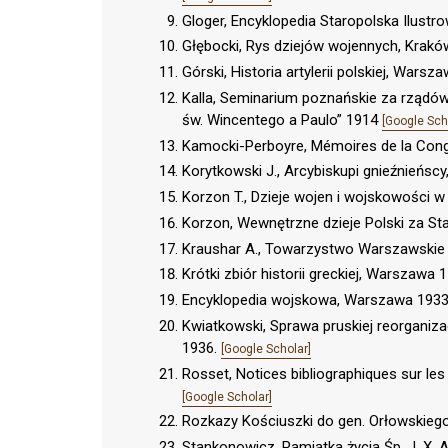
Gloger, Encyklopedia Staropolska Ilust
Głębocki, Rys dziejów wojennych, Krakó
Górski, Historia artylerii polskiej, Wars
Kalla, Seminarium poznańskie za rządó
św. Wincentego a Paulo” 1914
[Google Sch
Kamocki-Perboyre, Mémoires de la Congr
Korytkowski J., Arcybiskupi gnieźnieńsc
Korzon T., Dzieje wojen i wojskowości 
Korzon, Wewnętrzne dzieje Polski za St
Kraushar A., Towarzystwo Warszawskie 
Krótki zbiór historii greckiej, Warszawa 
Encyklopedia wojskowa, Warszawa 193
Kwiatkowski, Sprawa pruskiej reorgani
1936.
[Google Scholar]
Rosset, Notices bibliographiques sur les
[Google Scholar]
Rozkazy Kościuszki do gen. Orłowskiego
Stankonowicz, Pamiątka życia Śp. J. X. 