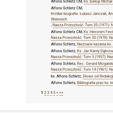
Alfons Schletz CM,
Ks. biskup Michał
Alfons Schletz CM,
Krótkie biografie. Łukasz Janczak, A
Weinreich
,
Nasza Przeszłość: Tom 35 (1971): 
Alfons Schletz CM,
Ks. Hieronim Fei
Nasza Przeszłość: Tom 33 (1970): N
Alfons Schletz,
Nieznane kazania ks. 
Alfons Schletz,
Ks. Jan Kanty Dąbrows
Nasza Przeszłość: Tom 5 (1957): Na
Alfons Schletz,
Rec.: Gerard Mizgals
Nasza Przeszłość: Tom 14 (1961): N
ks. Alfons Schletz,
Słowo od Redakcj
Alfons Schletz,
Bibliografia prac ks.
1
2
3
4
5
>
>>