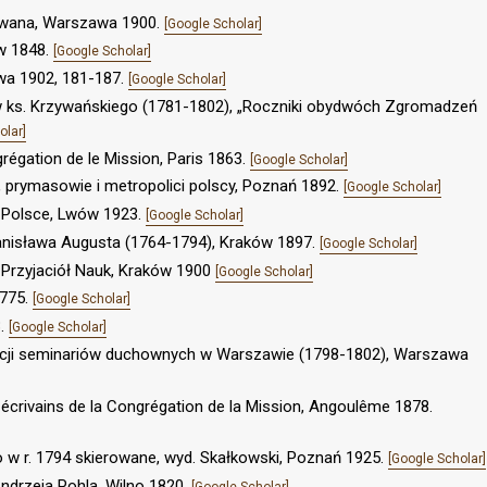
rowana, Warszawa 1900.
[Google Scholar]
w 1848.
[Google Scholar]
zawa 1902, 181-187.
[Google Scholar]
w ks. Krzywańskiego (1781-1802), „Roczniki obydwóch Zgromadzeń
olar]
égation de le Mission, Paris 1863.
[Google Scholar]
y, prymasowie i metropolici polscy, Poznań 1892.
[Google Scholar]
w Polsce, Lwów 1923.
[Google Scholar]
anisława Augusta (1764-1794), Kraków 1897.
[Google Scholar]
Przyjaciół Nauk, Kraków 1900
[Google Scholar]
1775.
[Google Scholar]
3.
[Google Scholar]
zacji seminariów duchownych w Warszawie (1798-1802), Warszawa
 écrivains de la Congrégation de la Mission, Angoulême 1878.
 w r. 1794 skierowane, wyd. Skałkowski, Poznań 1925.
[Google Scholar]
Andrzeja Pohla, Wilno 1820.