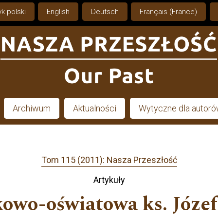
k polski
English
Deutsch
Français (France)
Archiwum
Aktualności
Wytyczne dla autor
Tom 115 (2011): Nasza Przeszłość
Artykuły
kowo-oświatowa ks. Józe