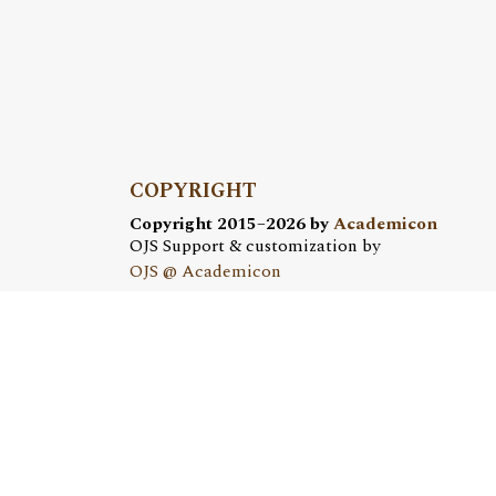
COPYRIGHT
Copyright 2015–2026 by
Academicon
OJS Support & customization by
OJS @ Academicon
Platform & workfow by
OJS/PKP