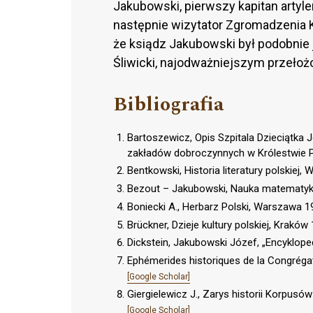
Jakubowski, pierwszy kapitan artyleri
następnie wizytator Zgromadzenia 
że ksiądz Jakubowski był podobnie j
Śliwicki, najodważniejszym przeło
Bibliografia
Bartoszewicz, Opis Szpitala Dzieciątka 
zakładów dobroczynnych w Królestwie 
Bentkowski, Historia literatury polskiej
Bezout – Jakubowski, Nauka matematyk
Boniecki A., Herbarz Polski, Warszawa 1
Brückner, Dzieje kultury polskiej, Kraków
Dickstein, Jakubowski Józef, „Encyklo
Ephémerides historiques de la Congrégatio
[Google Scholar]
Giergielewicz J., Zarys historii Korpu
[Google Scholar]