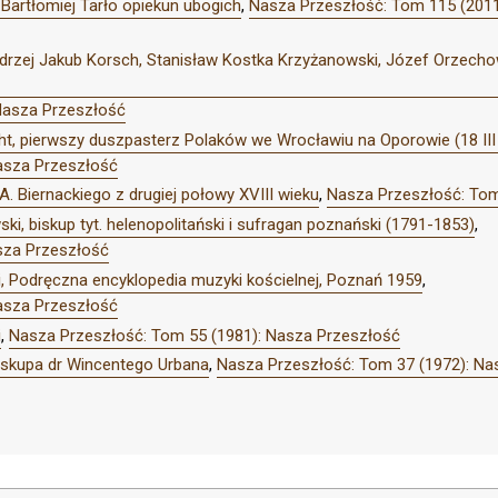
 Bartłomiej Tarło opiekun ubogich
,
Nasza Przeszłość: Tom 115 (2011
ndrzej Jakub Korsch, Stanisław Kostka Krzyżanowski, Józef Orzechows
Nasza Przeszłość
cht, pierwszy duszpasterz Polaków we Wrocławiu na Oporowie (18 III
asza Przeszłość
A. Biernackiego z drugiej połowy XVIII wieku
,
Nasza Przeszłość: Tom
ki, biskup tyt. helenopolitański i sufragan poznański (1791-1853)
,
sza Przeszłość
ki, Podręczna encyklopedia muzyki kościelnej, Poznań 1959
,
asza Przeszłość
i
,
Nasza Przeszłość: Tom 55 (1981): Nasza Przeszłość
 biskupa dr Wincentego Urbana
,
Nasza Przeszłość: Tom 37 (1972): Na