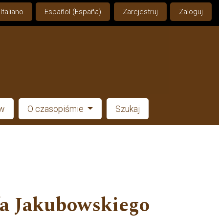
Italiano
Español (España)
Zarejestruj
Zaloguj
ów
O czasopiśmie
Szukaj
fa Jakubowskiego