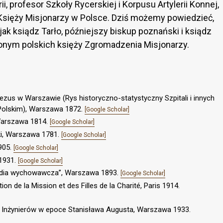
i, profesor Szkoły Rycerskiej i Korpusu Artylerii Konnej,
Księży Misjonarzy w Polsce. Dziś możemy powiedzieć,
ak ksiądz Tarło, późniejszy biskup poznański i ksiądz
żonym polskich księży Zgromadzenia Misjonarzy.
Jezus w Warszawie (Rys historyczno-statystyczny Szpitali i innych
Polskim), Warszawa 1872.
[Google Scholar]
, Warszawa 1814.
[Google Scholar]
i, Warszawa 1781.
[Google Scholar]
905.
[Google Scholar]
 1931.
[Google Scholar]
pedia wychowawcza”, Warszawa 1893.
[Google Scholar]
n de la Mission et des Filles de la Charité, Paris 1914.
sów Inżynierów w epoce Stanisława Augusta, Warszawa 1933.