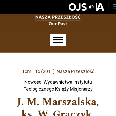
Przejdź do głównego menu
Przejdź do sekcji głównej
Przejdź do stopki
Main menu
Tom 115 (2011): Nasza Przeszłość
Nowości Wydawnictwa Instytutu
Teologicznego Księży Misjonarzy
J. M. Marszalska,
ks. W. Graczyk,