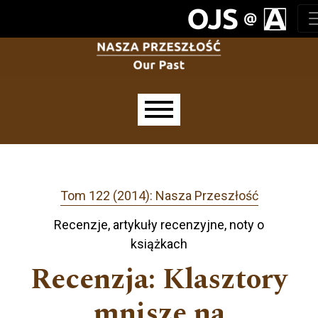
Przejdź do głównego menu
Przejdź do sekcji głównej
Przejdź do stopki
Main menu
Tom 122 (2014): Nasza Przeszłość
Recenzje, artykuły recenzyjne, noty o
książkach
Recenzja: Klasztory
mnisze na