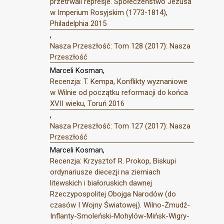
przetrwali represje. Społeczeństwo Jezusa
w Imperium Rosyjskim (1773-1814),
Philadelphia 2015
,
Nasza Przeszłość: Tom 128 (2017): Nasza
Przeszłość
Marceli Kosman,
Recenzja: T. Kempa, Konflikty wyznaniowe
w Wilnie od początku reformacji do końca
XVII wieku, Toruń 2016
,
Nasza Przeszłość: Tom 127 (2017): Nasza
Przeszłość
Marceli Kosman,
Recenzja: Krzysztof R. Prokop, Biskupi
ordynariusze diecezji na ziemiach
litewskich i białoruskich dawnej
Rzeczypospolitej Obojga Narodów (do
czasów I Wojny Światowej). Wilno-Żmudź-
Inflanty-Smoleński-Mohylów-Mińsk-Wigry-