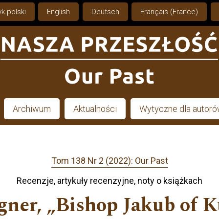
k polski
English
Deutsch
Français (France)
Archiwum
Aktualności
Wytyczne dla autor
Tom 138 Nr 2 (2022): Our Past
Recenzje, artykuły recenzyjne, noty o książkach
ygner, „Bishop Jakub of 