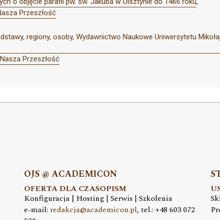
ch o objęcie parafii pw. św. Jakuba w Olsztynie do 1466 roku
,
Nasza Przeszłość
odstawy, regiony, osoby, Wydawnictwo Naukowe Uniwersytetu Mikołaj
 Nasza Przeszłość
OJS @ ACADEMICON
S
OFERTA DLA CZASOPISM
U
Konfiguracja | Hosting | Serwis | Szkolenia
Sk
e-mail:
redakcja@academicon.pl
, tel.: +48 603 072
Pr