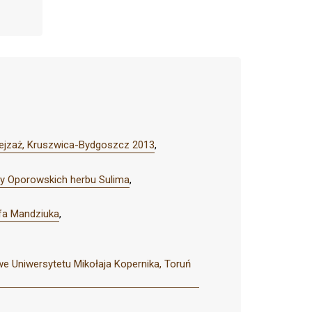
Pejzaż, Kruszwica-Bydgoszcz 2013
,
iny Oporowskich herbu Sulima
,
efa Mandziuka
,
 Uniwersytetu Mikołaja Kopernika, Toruń