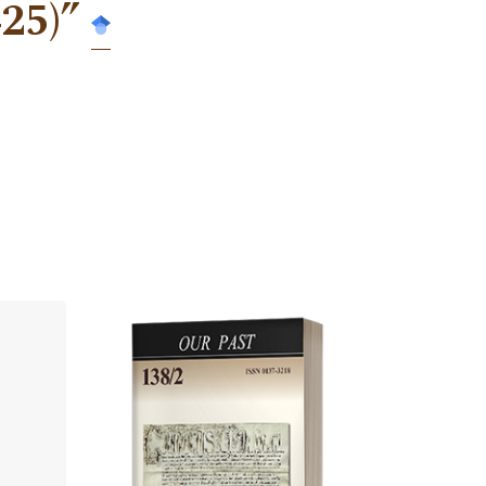
25)”
Cover image