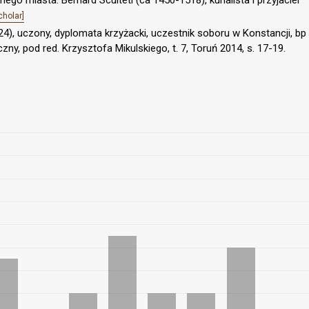
go miasta. Bernard Sculteti (ca 1450-1518), kurialista i przyjaciel
cholar]
24), uczony, dyplomata krzyżacki, uczestnik soboru w Konstancji, bp
czny, pod red. Krzysztofa Mikulskiego, t. 7, Toruń 2014, s. 17-19.