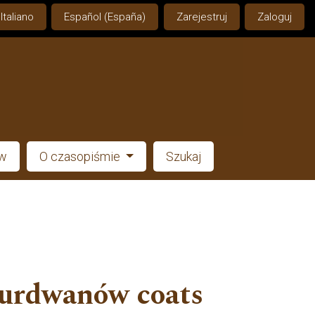
Italiano
Español (España)
Zarejestruj
Zaloguj
ów
O czasopiśmie
Szukaj
Kurdwanów coats