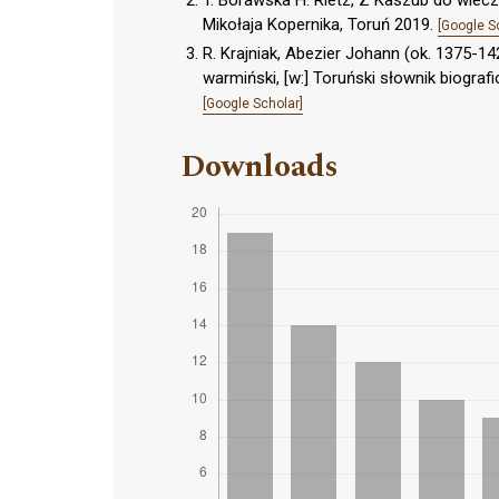
T. Borawska H. Rietz, Z Kaszub do wieczne
Mikołaja Kopernika, Toruń 2019.
[Google S
R. Krajniak, Abezier Johann (ok. 1375-14
warmiński, [w:] Toruński słownik biografi
[Google Scholar]
Downloads