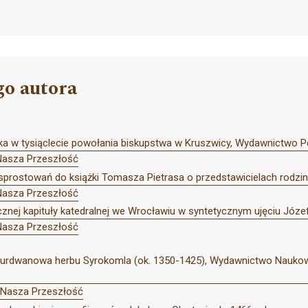
go autora
cka w tysiąclecie powołania biskupstwa w Kruszwicy, Wydawnictwo 
Nasza Przeszłość
i sprostowań do książki Tomasza Pietrasa o przedstawicielach rodz
Nasza Przeszłość
cznej kapituły katedralnej we Wrocławiu w syntetycznym ujęciu Józ
Nasza Przeszłość
 Kurdwanowa herbu Syrokomla (ok. 1350-1425), Wydawnictwo Naukowe
 Nasza Przeszłość