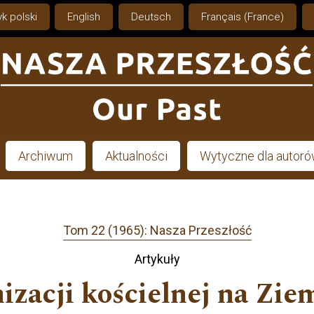
k polski
English
Deutsch
Français (France)
Archiwum
Aktualności
Wytyczne dla autor
Tom 22 (1965): Nasza Przeszłość
Artykuły
izacji kościelnej na Ziem