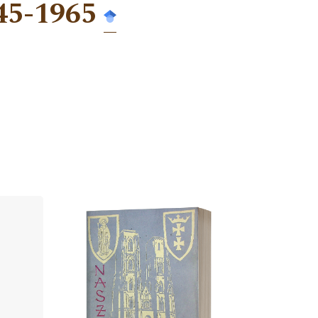
45-1965
Cover image