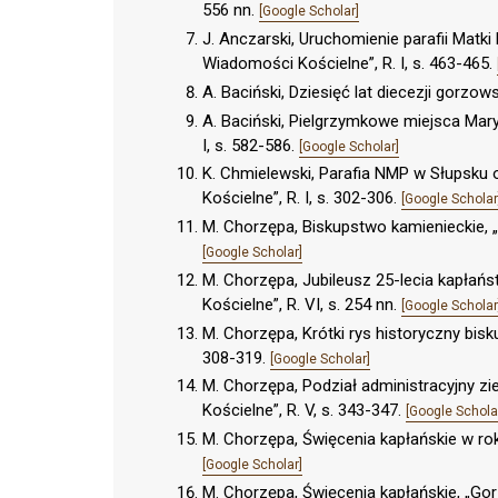
556 nn.
[Google Scholar]
J. Anczarski, Uruchomienie parafii Matk
Wiadomości Kościelne”, R. I, s. 463-465.
A. Baciński, Dziesięć lat diecezji gorzowsk
A. Baciński, Pielgrzymkowe miejsca Mary
I, s. 582-586.
[Google Scholar]
K. Chmielewski, Parafia NMP w Słupsku 
Kościelne”, R. I, s. 302-306.
[Google Scholar
M. Chorzępa, Biskupstwo kamienieckie, „
[Google Scholar]
M. Chorzępa, Jubileusz 25-lecia kapła
Kościelne”, R. VI, s. 254 nn.
[Google Scholar
M. Chorzępa, Krótki rys historyczny bis
308-319.
[Google Scholar]
M. Chorzępa, Podział administracyjny z
Kościelne”, R. V, s. 343-347.
[Google Schola
M. Chorzępa, Święcenia kapłańskie w ro
[Google Scholar]
M. Chorzępa, Święcenia kapłańskie, „Gor