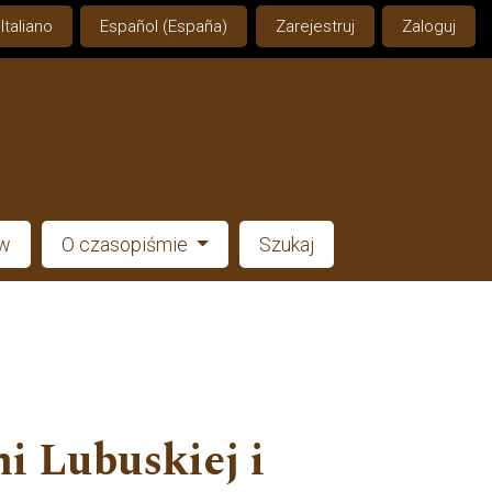
Italiano
Español (España)
Zarejestruj
Zaloguj
ów
O czasopiśmie
Szukaj
i Lubuskiej i