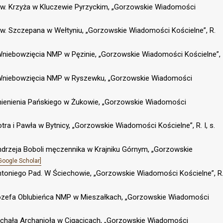
 w. św. Krzyża w Kluczewie Pyrzyckim, „Gorzowskie Wiadomości
w. św. Szczepana w Wełtyniu, „Gorzowskie Wiadomości Kościelne”, R.
 w. Wniebowzięcia NMP w Pęzinie, „Gorzowskie Wiadomości Kościelne”,
. w. Wniebowzięcia NMP w Ryszewku, „Gorzowskie Wiadomości
zemienienia Pańskiego w Żukowie, „Gorzowskie Wiadomości
Piotra i Pawła w Bytnicy, „Gorzowskie Wiadomości Kościelne”, R. I, s.
. Andrzeja Boboli męczennika w Krajniku Górnym, „Gorzowskie
Google Scholar]
. Antoniego Pad. W Ściechowie, „Gorzowskie Wiadomości Kościelne”, R
w. Józefa Oblubieńca NMP w Mieszałkach, „Gorzowskie Wiadomości
. Michała Archanioła w Cigacicach, „Gorzowskie Wiadomości