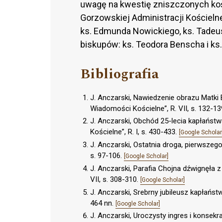
uwagę na kwestię zniszczonych kośc
Gorzowskiej Administracji Kościeln
ks. Edmunda Nowickiego, ks. Tadeu
biskupów: ks. Teodora Benscha i ks.
Bibliografia
J. Anczarski, Nawiedzenie obrazu Matki 
Wiadomości Kościelne”, R. VII, s. 132-13
J. Anczarski, Obchód 25-lecia kapłańst
Kościelne”, R. I, s. 430-433.
[Google Scholar
J. Anczarski, Ostatnia droga, pierwszeg
s. 97-106.
[Google Scholar]
J. Anczarski, Parafia Chojna dźwignęła 
VII, s. 308-310.
[Google Scholar]
J. Anczarski, Srebrny jubileusz kapłaństw
464 nn.
[Google Scholar]
J. Anczarski, Uroczysty ingres i konsekra