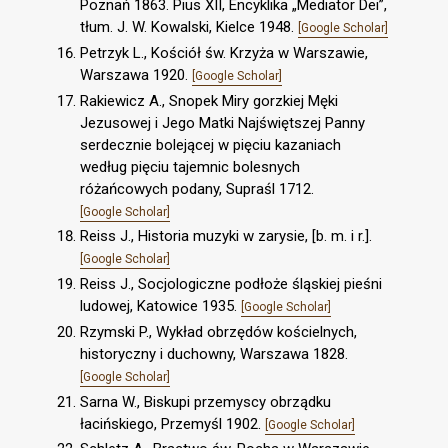
Poznań 1863. Pius XII, Encyklika „Mediator Dei”,
tłum. J. W. Kowalski, Kielce 1948.
[Google Scholar]
Petrzyk L., Kościół św. Krzyża w Warszawie,
Warszawa 1920.
[Google Scholar]
Rakiewicz A., Snopek Miry gorzkiej Męki
Jezusowej i Jego Matki Najświętszej Panny
serdecznie bolejącej w pięciu kazaniach
według pięciu tajemnic bolesnych
różańcowych podany, Supraśl 1712.
[Google Scholar]
Reiss J., Historia muzyki w zarysie, [b. m. i r.].
[Google Scholar]
Reiss J., Socjologiczne podłoże śląskiej pieśni
ludowej, Katowice 1935.
[Google Scholar]
Rzymski P., Wykład obrzędów kościelnych,
historyczny i duchowny, Warszawa 1828.
[Google Scholar]
Sarna W., Biskupi przemyscy obrządku
łacińskiego, Przemyśl 1902.
[Google Scholar]