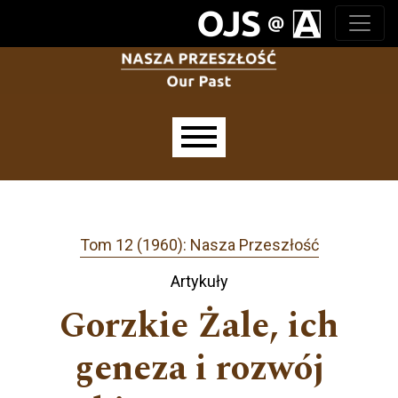
Przejdź do głównego menu
Przejdź do sekcji głównej
Przejdź do stopki
Main menu
Tom 12 (1960): Nasza Przeszłość
Artykuły
Gorzkie Żale, ich
geneza i rozwój