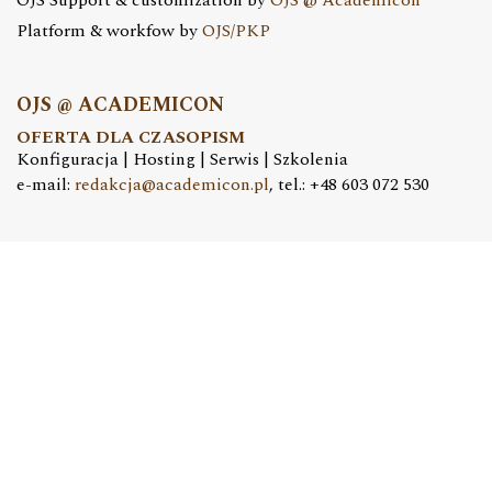
Platform & workfow by
OJS/PKP
OJS @ ACADEMICON
OFERTA DLA CZASOPISM
Konfiguracja | Hosting | Serwis | Szkolenia
e-mail:
redakcja@academicon.pl
, tel.: +48 603 072 530
STUDIO DTP ACADEMICON
USŁUGI WYDAWNICZE
Skład i łamanie | Redakcja | Korekta | Projektowanie
graficzne
e-mail:
dtp@academicon.pl
, tel.: +48 603 072 530