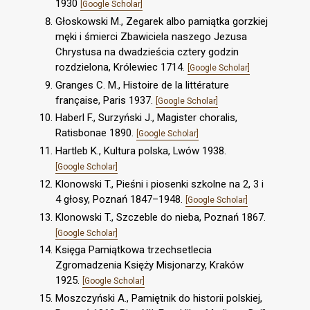
1930
[Google Scholar]
Głoskowski M., Zegarek albo pamiątka gorzkiej
męki i śmierci Zbawiciela naszego Jezusa
Chrystusa na dwadzieścia cztery godzin
rozdzielona, Królewiec 1714.
[Google Scholar]
Granges C. M., Histoire de la littérature
française, Paris 1937.
[Google Scholar]
Haberl F., Surzyński J., Magister choralis,
Ratisbonae 1890.
[Google Scholar]
Hartleb K., Kultura polska, Lwów 1938.
[Google Scholar]
Klonowski T., Pieśni i piosenki szkolne na 2, 3 i
4 głosy, Poznań 1847–1948.
[Google Scholar]
Klonowski T., Szczeble do nieba, Poznań 1867.
[Google Scholar]
Księga Pamiątkowa trzechsetlecia
Zgromadzenia Księży Misjonarzy, Kraków
1925.
[Google Scholar]
Moszczyński A., Pamiętnik do historii polskiej,