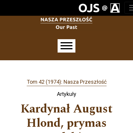
Przejdź do głównego menu
Przejdź do sekcji głównej
Przejdź do stopki
Main menu
Tom 42 (1974): Nasza Przeszłość
Artykuły
Kardynał August
Hlond, prymas