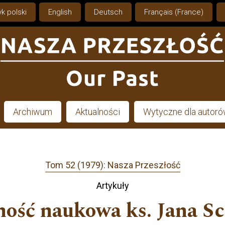
k polski
English
Deutsch
Français (France)
Archiwum
Aktualności
Wytyczne dla autor
Tom 52 (1979): Nasza Przeszłość
Artykuły
lność naukowa ks. Jana Sc