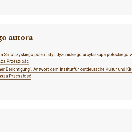
go autora
a Smotrzyskiego polemisty i dyzunickiego arcybiskupa połockiego w
sza Przeszłość
iner Berichtigung". Antwort dem Institutfür ostdeutsche Kultur und K
asza Przeszłość