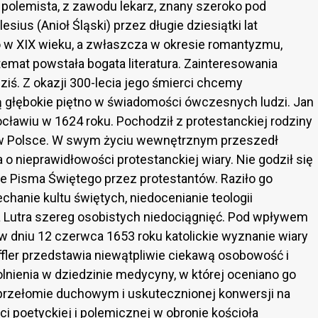
ny polemista, z zawodu lekarz, znany szeroko pod
ius (Anioł Śląski) przez długie dziesiątki lat
 w XIX wieku, a zwłaszcza w okresie romantyzmu,
emat powstała bogata literatura. Zainteresowania
dziś. Z okazji 300-lecia jego śmierci chcemy
ą głębokie piętno w świadomości ówczesnych ludzi. Jan
cławiu w 1624 roku. Pochodził z protestanckiej rodziny
j w Polsce. W swym życiu wewnętrznym przeszedł
o nieprawidłowości protestanckiej wiary. Nie godził się
e Pisma Świętego przez protestantów. Raziło go
echanie kultu świętych, niedocenianie teologii
a Lutra szereg osobistych niedociągnięć. Pod wpływem
w dniu 12 czerwca 1653 roku katolickie wyznanie wiary
fler przedstawia niewątpliwie ciekawą osobowość i
lnienia w dziedzinie medycyny, w której oceniano go
przełomie duchowym i uskutecznionej konwersji na
ci poetyckiej i polemicznej w obronie kościoła