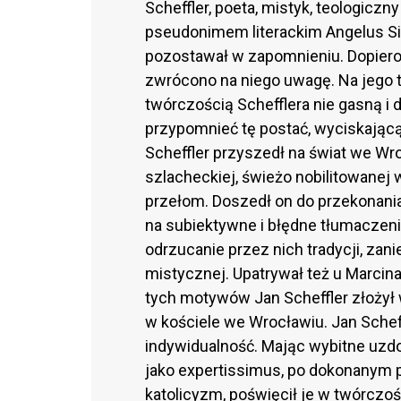
Scheffler, poeta, mistyk, teologicz
pseudonimem literackim Angelus Siles
pozostawał w zapomnieniu. Dopiero
zwrócono na niego uwagę. Na jego t
twórczością Schefflera nie gasną i 
przypomnieć tę postać, wyciskając
Scheffler przyszedł na świat we Wro
szlacheckiej, świeżo nobilitowane
przełom. Doszedł on do przekonania 
na subiektywne i błędne tłumaczeni
odrzucanie przez nich tradycji, zani
mistycznej. Upatrywał też u Marcin
tych motywów Jan Scheffler złożył 
w kościele we Wrocławiu. Jan Schef
indywidualność. Mając wybitne uzdo
jako expertissimus, po dokonanym 
katolicyzm, poświęcił je w twórczoś