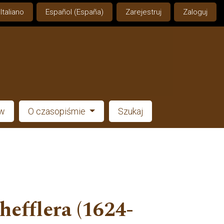
Italiano
Español (España)
Zarejestruj
Zaloguj
ów
O czasopiśmie
Szukaj
hefflera (1624-