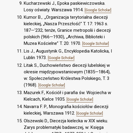
Kucharzewski J., Epoka paskiewiczowska.
Losy oświaty. Warszawa 1914.
[Google Scholar]
Kumor B., .„Organizacja terytorialna diecezji
kieleckiej, „Nasza Przeszłość” T. 17: 1963 s.
187—'232; tenże, Granice metropolii i diecezji
polskich (966—1930), „Archiwa, Biblioteki i
Muzea Kościelne” T. 20: 1970.
[Google Scholar]
Lis J., Augustynik G., Encyklopedia Katolicka, I
Lublin 1973.
[Google Scholar]
Litak S., Duchowieństwo diecezji lubelskiej w
okresie międzypowstaniowym (1835—1864),
w: Społeczeństwo Królestwa Polskiego, T. 3
(1968).
[Google Scholar]
Mazurek F., Kościół i parafia św. Wojciecha w
Kielcach, Kielce 1935.
[Google Scholar]
Navarra F. P., Monografia kościołów diecezji
kieleckiej, Warszawa 1912.
[Google Scholar]
Olszewski D., Diecezja kielecka w XIX wieku.
Zarys problematyki badawczej, w: Księga