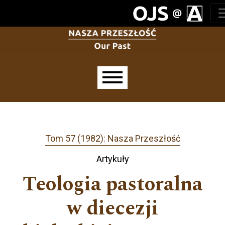
Przejdź do głównego menu
Przejdź do sekcji głównej
Przejdź do stopki
Main menu
Tom 57 (1982): Nasza Przeszłość
Artykuły
Teologia pastoralna
w diecezji