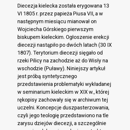
Diecezja kielecka została erygowana 13
VI 1805 r. przez papieża Piusa VII, a w
następnym miesiącu mianował on
Wojciecha Górskiego pierwszym
biskupem kieleckim. Ogłoszenie erekcji
diecezji nastąpiło po dwóch latach (30 IX
1807). Terytorium diecezji sięgało od
rzeki Pilicy na zachodzie aż do Wisły na
wschodzie (Puławy). Niniejszy artykuł
jest próbą syntetycznego
przedstawienia problematyki wykładanej
w seminarium kieleckim w XIX w., której
rękopisy zachowały się w archiwum tej
uczelni. Koncepcje duszpasterzowania,
czyli jego teologię przedstawiono na tle
zarysu dziejów diecezji, a szczególnie