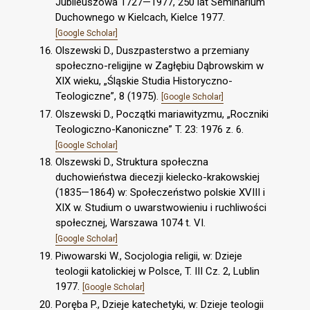
Jubileuszowa 1727—1977, 250 lat Seminarium
Duchownego w Kielcach, Kielce 1977.
[Google Scholar]
Olszewski D., Duszpasterstwo a przemiany
społeczno-religijne w Zagłębiu Dąbrowskim w
XIX wieku, „Śląskie Studia Historyczno-
Teologiczne”, 8 (1975).
[Google Scholar]
Olszewski D., Początki mariawityzmu, „Roczniki
Teologiczno-Kanoniczne” T. 23: 1976 z. 6.
[Google Scholar]
Olszewski D., Struktura społeczna
duchowieństwa diecezji kielecko-krakowskiej
(1835—1864) w: Społeczeństwo polskie XVIII i
XIX w. Studium o uwarstwowieniu i ruchliwości
społecznej, Warszawa 1074 t. VI.
[Google Scholar]
Piwowarski W., Socjologia religii, w: Dzieje
teologii katolickiej w Polsce, T. III Cz. 2, Lublin
1977.
[Google Scholar]
Poręba P., Dzieje katechetyki, w: Dzieje teologii