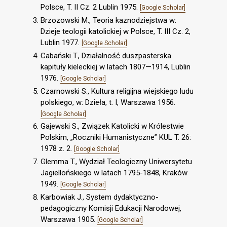
Polsce, T. II Cz. 2 Lublin 1975.
[Google Scholar]
Brzozowski M., Teoria kaznodziejstwa w:
Dzieje teologii katolickiej w Polsce, T. III Cz. 2,
Lublin 1977.
[Google Scholar]
Cabański T., Działalność duszpasterska
kapituły kieleckiej w latach 1807—1914, Lublin
1976.
[Google Scholar]
Czarnowski S., Kultura religijna wiejskiego ludu
polskiego, w: Dzieła, t. I, Warszawa 1956.
[Google Scholar]
Gajewski S., Związek Katolicki w Królestwie
Polskim, „Roczniki Humanistyczne” KUL T. 26:
1978 z. 2.
[Google Scholar]
Glemma T., Wydział Teologiczny Uniwersytetu
Jagiellońskiego w latach 1795-1848, Kraków
1949.
[Google Scholar]
Karbowiak J., System dydaktyczno-
pedagogiczny Komisji Edukacji Narodowej,
Warszawa 1905.
[Google Scholar]