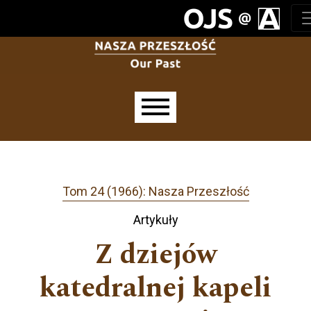
Przejdź do głównego menu
Przejdź do sekcji głównej
Przejdź do stopki
Main menu
Tom 24 (1966): Nasza Przeszłość
Artykuły
Z dziejów
katedralnej kapeli