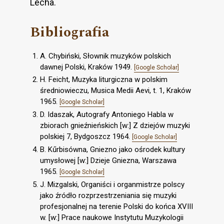
Lecha.
Bibliografia
A. Chybiński, Słownik muzyków polskich
dawnej Polski, Kraków 1949.
[Google Scholar]
H. Feicht, Muzyka liturgiczna w polskim
średniowieczu, Musica Medii Aevi, t. 1, Kraków
1965.
[Google Scholar]
D. Idaszak, Autografy Antoniego Habla w
zbiorach gnieźnieńskich [w:] Z dziejów muzyki
polskiej 7, Bydgoszcz 1964.
[Google Scholar]
B. Kűrbisówna, Gniezno jako ośrodek kultury
umysłowej [w:] Dzieje Gniezna, Warszawa
1965.
[Google Scholar]
J. Mizgalski, Organiści i organmistrze polscy
jako źródło rozprzestrzeniania się muzyki
profesjonalnej na terenie Polski do końca XVIII
w. [w:] Prace naukowe Instytutu Muzykologii