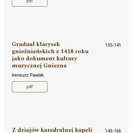
pdf
Graduał klarysek
135-141
gnieźnieńskich z 1418 roku
jako dokument kultury
muzycznej Gniezna
Ireneusz Pawlak
pdf
Z dziejów katedralnej kapeli
143-166