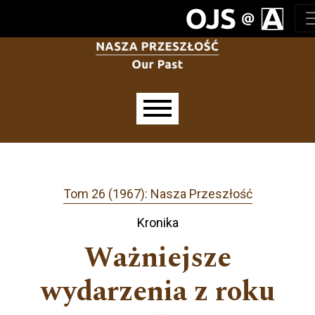
Przejdź do głównego menu
Przejdź do sekcji głównej
Przejdź do stopki
Main menu
Tom 26 (1967): Nasza Przeszłość
Kronika
Ważniejsze
wydarzenia z roku