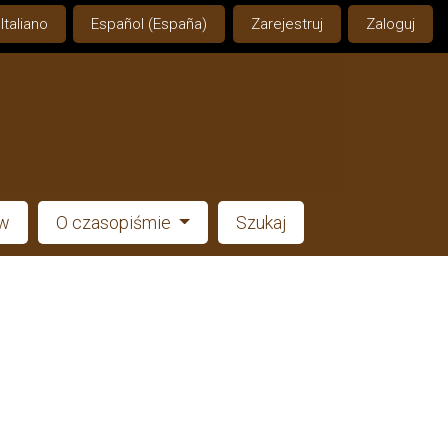
Italiano
Español (España)
Zarejestruj
Zaloguj
ów
O czasopiśmie
Szukaj