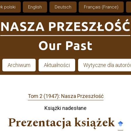
k polski
English
Deutsch
Français (France)
Archiwum
Aktualności
Wytyczne dla autor
Tom 2 (1947): Nasza Przeszłość
Książki nadesłane
Prezentacja książek