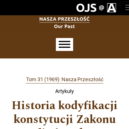
Przejdź do głównego menu
Przejdź do sekcji głównej
Przejdź do stopki
Main menu
Tom 31 (1969): Nasza Przeszłość
Artykuły
Historia kodyfikacji
konstytucji Zakonu