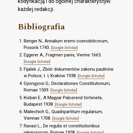
kodyfikacją i do ogólnej charakterystyki
każdej redakcji.
Bibliografia
Benger N., Annalium eremi-coenobiticorum,
Posoriii 1743.
[Google Scholar]
Eggerer A., Fragmen panis, Vienne 1665.
[Google Scholar]
Fijałek J., Zbiór dokumentów zakonu paulinów
w Polsce, t. I, Kraków 1938.
[Google Scholar]
Gyongyosi G., Declarationes Constitutionum,
Romae 1509.
[Google Scholar]
Kisban E., A Magyar Palosrend tórtenete,
Budapest 1938.
[Google Scholar]
Mailechich G., Quadripartitum regularium,
Viennae 1708.
[Google Scholar]
Ravasi L., De regulis et constitutionibus
religiosorum, Romae 1958.
[Google Scholar]