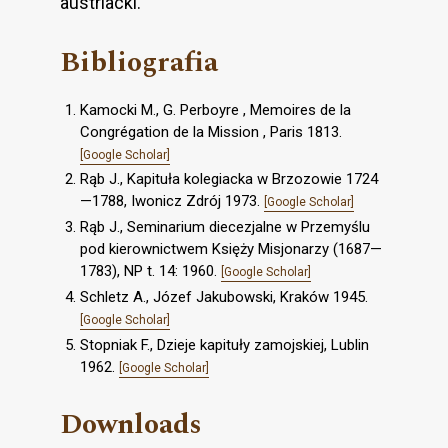
austriacki.
Bibliografia
Kamocki M., G. Perboyre , Memoires de la
Congrégation de la Mission , Paris 1813.
[Google Scholar]
Rąb J., Kapituła kolegiacka w Brzozowie 1724
—1788, Iwonicz Zdrój 1973.
[Google Scholar]
Rąb J., Seminarium diecezjalne w Przemyślu
pod kierownictwem Księży Misjonarzy (1687—
1783), NP t. 14: 1960.
[Google Scholar]
Schletz A., Józef Jakubowski, Kraków 1945.
[Google Scholar]
Stopniak F., Dzieje kapituły zamojskiej, Lublin
1962.
[Google Scholar]
Downloads