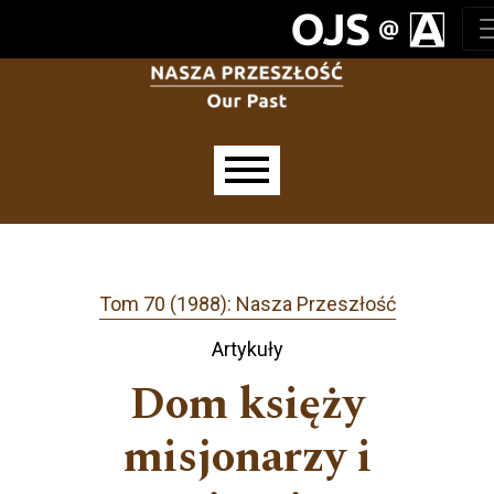
Przejdź do głównego menu
Przejdź do sekcji głównej
Przejdź do stopki
Main menu
Tom 70 (1988): Nasza Przeszłość
Artykuły
Dom księży
misjonarzy i