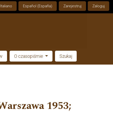
Italiano
Español (España)
Zarejestruj
Zaloguj
ów
O czasopiśmie
Szukaj
 Warszawa 1953;