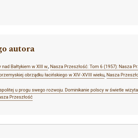
go autora
 nad Bałtykiem w XIII w.
,
Nasza Przeszłość: Tom 6 (1957): Nasza P
przemyskiej obrządku łacińskiego w XIV-XVIII wieku
,
Nasza Przeszło
politej u progu swego rozwoju. Dominikanie polscy w świetle wizytac
asza Przeszłość