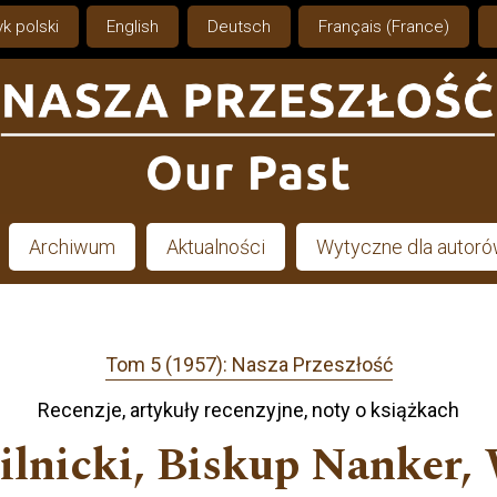
k polski
English
Deutsch
Français (France)
Archiwum
Aktualności
Wytyczne dla autor
Tom 5 (1957): Nasza Przeszłość
Recenzje, artykuły recenzyjne, noty o książkach
Silnicki, Biskup Nanker,