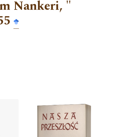
m Nankeri, "
55
Cover image