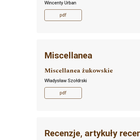
Wincenty Urban
pdf
Miscellanea
Miscellanea żukowskie
Władysław Szołdrski
pdf
Recenzje, artykuły rece