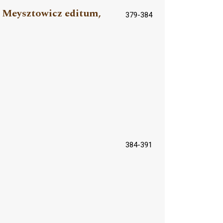
i Meysztowicz editum,
379-384
384-391