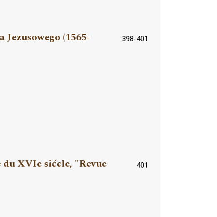
a Jezusowego (1565-
398-401
e du XVIe sićcle, "Revue
401