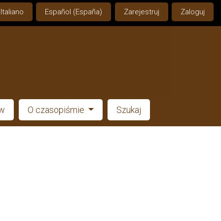
Italiano
Español (España)
Zarejestruj
Zaloguj
ów
O czasopiśmie
Szukaj