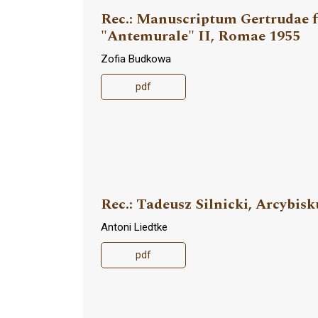
Rec.: Manuscriptum Gertrudae fi
"Antemurale" II, Romae 1955
Zofia Budkowa
pdf
Rec.: Tadeusz Silnicki, Arcybi
Antoni Liedtke
pdf