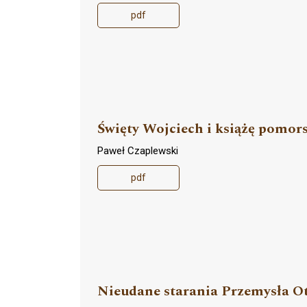
pdf
Święty Wojciech i książę pomors
Paweł Czaplewski
pdf
Nieudane starania Przemysła Ott