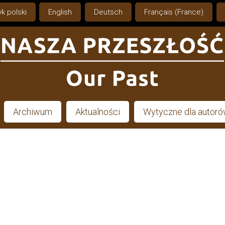
k polski
English
Deutsch
Français (France)
Archiwum
Aktualności
Wytyczne dla autor