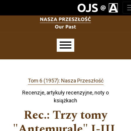
Przejdź do głównego menu
Przejdź do sekcji głównej
Przejdź do stopki
Main menu
Tom 6 (1957): Nasza Przeszłość
Recenzje, artykuły recenzyjne, noty o
książkach
Rec.: Trzy tomy
"Antemurale" I-III,