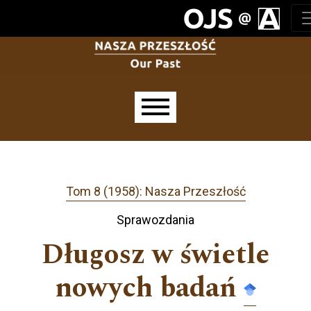
Przejdź do głównego menu
Przejdź do sekcji głównej
Przejdź do stopki
Main menu
Tom 8 (1958): Nasza Przeszłość
Sprawozdania
Długosz w świetle
nowych badań