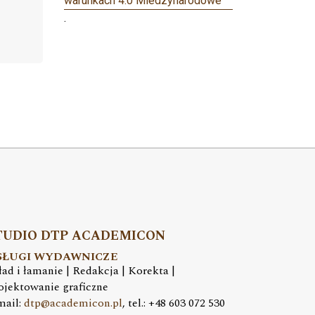
warunkach 4.0 Miedzynarodowe
.
TUDIO DTP ACADEMICON
SŁUGI WYDAWNICZE
ład i łamanie | Redakcja | Korekta |
ojektowanie graficzne
mail:
dtp@academicon.pl
, tel.: +48 603 072 530