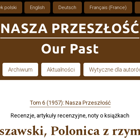
k polski
English
Deutsch
Français (France)
Archiwum
Aktualności
Wytyczne dla autor
Tom 6 (1957): Nasza Przeszłość
Recenzje, artykuły recenzyjne, noty o książkach
rszawski, Polonica z rzy