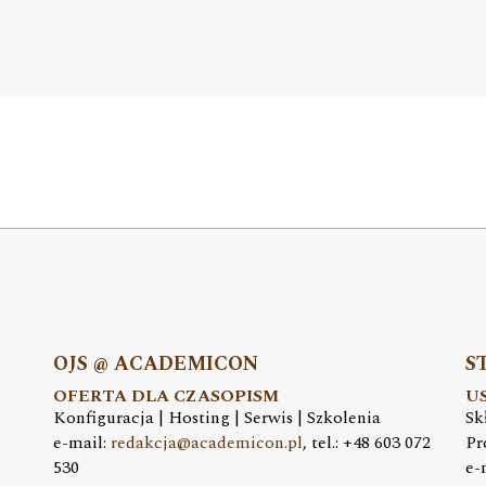
OJS @ ACADEMICON
S
OFERTA DLA CZASOPISM
U
Konfiguracja | Hosting | Serwis | Szkolenia
Sk
e-mail:
redakcja@academicon.pl
, tel.: +48 603 072
Pr
530
e-