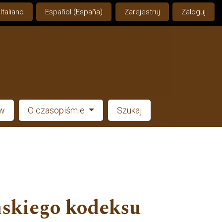
Italiano
Español (España)
Zarejestruj
Zaloguj
ów
O czasopiśmie
Szukaj
mskiego kodeksu