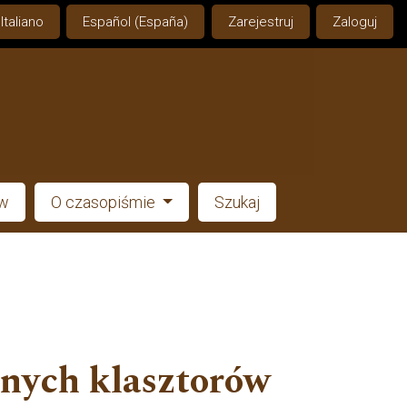
Italiano
Español (España)
Zarejestruj
Zaloguj
ów
O czasopiśmie
Szukaj
znych klasztorów