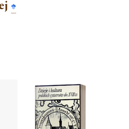
ej
Cover image