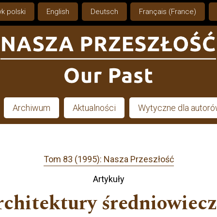
k polski
English
Deutsch
Français (France)
Archiwum
Aktualności
Wytyczne dla autor
Tom 83 (1995): Nasza Przeszłość
Artykuły
chitektury średniowiec