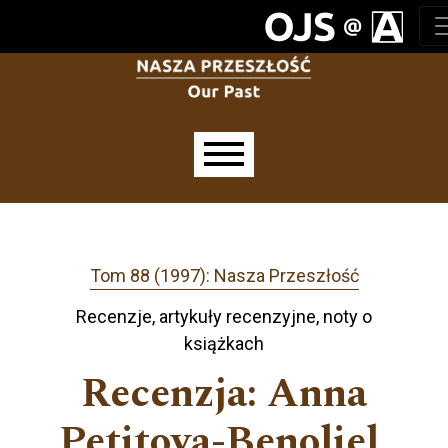
Przejdź do głównego menu
Przejdź do sekcji głównej
Przejdź do stopki
Main menu
Tom 88 (1997): Nasza Przeszłość
Recenzje, artykuły recenzyjne, noty o
książkach
Recenzja: Anna
Petitova-Benoliel,