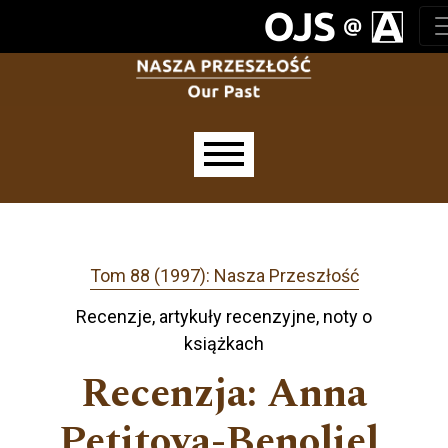
Przejdź do głównego menu
Przejdź do sekcji głównej
Przejdź do stopki
Main menu
Tom 88 (1997): Nasza Przeszłość
Recenzje, artykuły recenzyjne, noty o
książkach
Recenzja: Anna
Petitova-Benoliel,