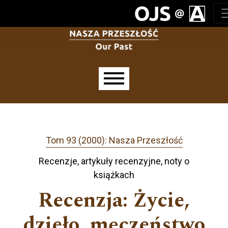
Przejdź do głównego menu
Przejdź do sekcji głównej
Przejdź do stopki
Main menu
Tom 93 (2000): Nasza Przeszłość
Recenzje, artykuły recenzyjne, noty o
książkach
Recenzja: Życie,
dzieło, męczeństwo