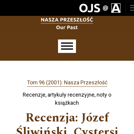
Przejdź do głównego menu
Przejdź do sekcji głównej
Przejdź do stopki
Main menu
Tom 96 (2001): Nasza Przeszłość
Recenzje, artykuły recenzyjne, noty o
książkach
Recenzja: Józef
Śliwiński, Cystersi