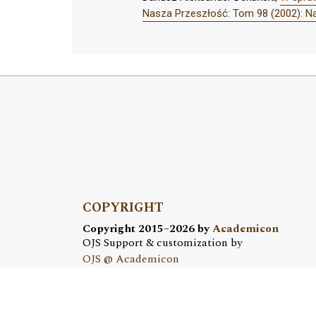
Nasza Przeszłość: Tom 98 (2002): N
COPYRIGHT
Copyright 2015–2026 by
Academicon
OJS Support & customization by
OJS @ Academicon
Platform & workfow by
OJS/PKP