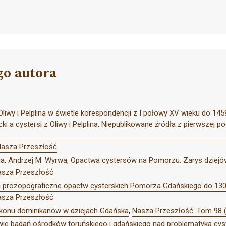
go autora
 Oliwy i Pelplina w świetle korespondencji z I połowy XV wieku do 145
i a cystersi z Oliwy i Pelplina. Niepublikowane źródła z pierwszej p
Nasza Przeszłość
a: Andrzej M. Wyrwa, Opactwa cystersów na Pomorzu. Zarys dziejów
asza Przeszłość
 prozopograficzne opactw cysterskich Pomorza Gdańskiego do 1309
asza Przeszłość
konu dominikanów w dziejach Gdańska
,
Nasza Przeszłość: Tom 98 
ie badań ośrodków toruńskiego i gdańskiego nad problematyką cyst