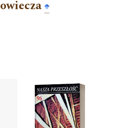
iowiecza
Cover image