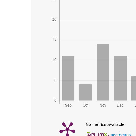
No metrics available.
-
see details