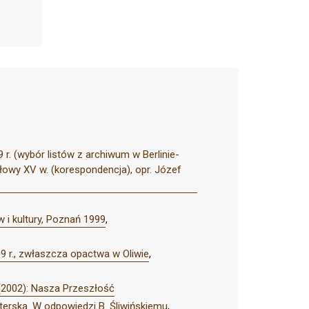
9 r. (wybór listów z archiwum w Berlinie-
ołowy XV w. (korespondencja), opr. Józef
 i kultury, Poznań 1999
,
 r., zwłaszcza opactwa w Oliwie
,
(2002): Nasza Przeszłość
erską. W odpowiedzi B. Śliwińskiemu
,