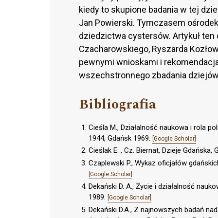
kiedy to skupione badania w tej dzie
Jan Powierski. Tymczasem ośrodek 
dziedzictwa cystersów. Artykuł te
Czacharowskiego, Ryszarda Kozłowsk
pewnymi wnioskami i rekomendacja
wszechstronnego zbadania dziejów
Bibliografia
Cieśla M., Działalność naukowa i rola pol
1944, Gdańsk 1969.
[Google Scholar]
Cieślak E. , Cz. Biernat, Dzieje Gdańska,
Czaplewski P., Wykaz oficjałów gdańskic
[Google Scholar]
Dekański D. A., Życie i działalność nauk
1989.
[Google Scholar]
Dekański D.A., Z najnowszych badań na