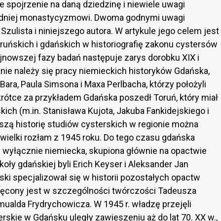
 spojrzenie na daną dziedzinę i niewiele uwagi
okładniej monastycyzmowi. Dwoma godnymi uwagi
zulista i niniejszego autora. W artykule jego celem jest
ruńskich i gdańskich w historiografię zakonu cystersów
jnowszej fazy badań następuje zarys dorobku XIX i
ie należy się pracy niemieckich historyków Gdańska,
ara, Paula Simsona i Maxa Perlbacha, którzy położyli
krótce za przykładem Gdańska poszedł Toruń, który miał
ich (m.in. Stanisława Kujota, Jakuba Fankidejskiego i
zą historię studiów cysterskich w regionie można
i wielki rozłam z 1945 roku. Do tego czasu gdańska
al wyłącznie niemiecka, skupiona głównie na opactwie
ły gdańskiej byli Erich Keyser i Aleksander Jan
ki specjalizował się w historii pozostałych opactw
więcony jest w szczególności twórczości Tadeusza
ualda Frydrychowicza. W 1945 r. władzę przejęli
erskie w Gdańsku uległy zawieszeniu aż do lat 70. XX w.,