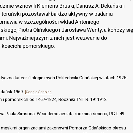
dzinie wznowili Klemens Bruski, Dariusz A. Dekański i
toruński pozostawał bardzo aktywny w badaniu
n omawia w szczególności wkład Antoniego
iego, Piotra Olińskiego i Jarosława Wenty, a kończy si
mi. Najważniejszym z nich jest wezwanie do
 kościoła pomorskiego.
ityczna katedr filologicznych Politechniki Gdańskiej w latach 1925-
 Gdańsk 1969.
[Google Scholar]
h i pomorskich od 1467-1824, Roczniki TNT R. 19: 1912.
owa Paula Simsona. W siedemdziesiątą rocznicą śmierci, RG t. 49:
d męskimi organizacjami zakonnymi Pomorza Gdańskiego okresu