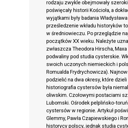
rodzaju zwykle obejmowały szerokie
poświęcały historii Kościoła, a d
wyjątkami były badania Władysława S
prześledzenie wkładu historyków to
w średniowieczu. Po przeglądzie na
początków XX wieku. Należyte uznan
zwłaszcza Theodora Hirscha, Maxa B
podwaliny pod studia cysterskie. W
swoich uczonych niemieckich i polsk
Romualda Frydrychowicza). Najnows
podzielić na dwa okresy, które dziel
historiografia cystersów była niem
oliwskim. Czołowymi postaciami szko
Lubomski. Ośrodek pelplińsko-toruńs
cystersów w regionie. Artykuł poś
Glemmy, Pawła Czapiewskiego i Rom
historycy polscy, jednak studia cyst