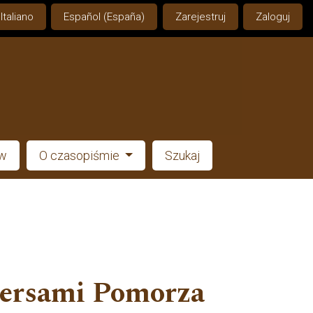
Italiano
Español (España)
Zarejestruj
Zaloguj
ów
O czasopiśmie
Szukaj
stersami Pomorza