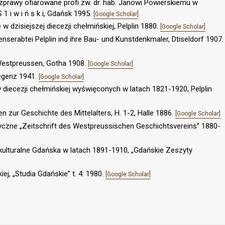
ozprawy ofiarowane profi zw. dr. hab. Janowi Powierskiemu w
 1 i w i ń s k i, Gdańsk 1995.
[Google Scholar]
e w dzisiejszej diecezji chełmińskiej, Pelplin 1880.
[Google Scholar]
enserabtei Pelplin ind ihre Bau- und Kunstdenkmaler, Dtiseldorf 1907.
Westpreussen, Gotha 1908.
[Google Scholar]
regenz 1941.
[Google Scholar]
 diecezji chełmińskiej wyświęconych w latach 1821-1920, Pelplin
n zur Geschichte des Mittelalters, H. 1-2, Halle 1886.
[Google Scholar]
yczne „Zeitschrift des Westpreussischen Geschichtsvereins” 1880-
ulturalne Gdańska w latach 1891-1910, „Gdańskie Zeszyty
iej, „Studia Gdańskie” t. 4: 1980.
[Google Scholar]