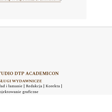
TUDIO DTP ACADEMICON
SŁUGI WYDAWNICZE
ład i łamanie | Redakcja | Korekta |
ojektowanie graficzne
mail:
dtp@academicon.pl
, tel.: +48 603 072 530