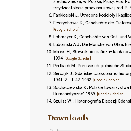
średniowiecza, w: Polska, Prusy, Ruś. R
trzydziestolecie pracy naukowej, red. B. S
Fankidejski J., Utracone kościoły i kaplic
Frydrychowie R., Geschichte der Cisterci
[Google Scholar]
Lohmeyer K., Geschichte von Ost- und 
Lubomski A.J., Die Mönche von Oliva, B
Mross H., Słownik biograficzny kapłanów
1994.
[Google Scholar]
Peгlbach M., Preussisch-polnische Studie
Serczyk J., Gdańskie czasopismo histor
1941, ZH t. 47: 1982.
[Google Scholar]
Sochaczewska K., Polskie towarzystwa k
Humanistyczne” 1959.
[Google Scholar]
Szulist W. , Historiografia Diecezji Gdańsk
Downloads