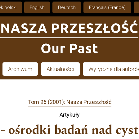
k polski
English
Deutsch
Français (France)
Archiwum
Aktualności
Wytyczne dla autor
Tom 96 (2001): Nasza Przeszłość
Artykuły
- ośrodki badań nad cy