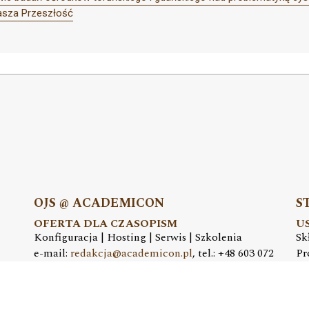
asza Przeszłość
OJS @ ACADEMICON
S
OFERTA DLA CZASOPISM
U
Konfiguracja | Hosting | Serwis | Szkolenia
Sk
e-mail:
redakcja@academicon.pl
, tel.: +48 603 072
Pr
530
e-